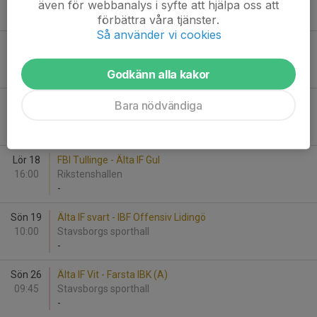
10:15
Glömstahallen
även för webbanalys i syfte att hjälpa oss att
-
förbättra våra tjänster.
Så använder vi cookies
Lör 11
Salems IF - Älta IF svart
11:15
Skogsängshallen
Godkänn alla kakor
-
Lör 18
FBI Tullinge - Älta IF Vit
Bara nödvändiga
15:00
Rikstenshallen
-
Lör 18
FBI Tullinge - Älta IF Gul
16:00
Rikstenshallen
-
Sön 19
Älta IF svart - IBF Offensiv Lidingö
10:00
Stavsborgs sporthall
-
Sön 26
Älta IF Vit - Farsta IBK (A)
09:45
Stavsborgs sporthall
-