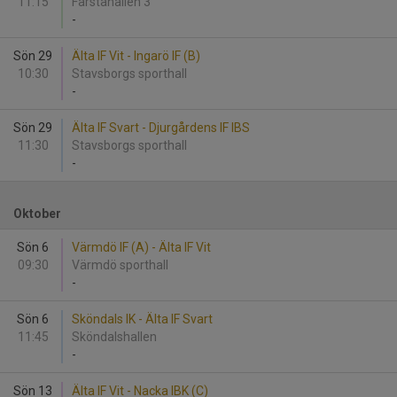
11:15
Farstahallen 3
-
Sön 29
Älta IF Vit - Ingarö IF (B)
10:30
Stavsborgs sporthall
-
Sön 29
Älta IF Svart - Djurgårdens IF IBS
11:30
Stavsborgs sporthall
-
Oktober
Sön 6
Värmdö IF (A) - Älta IF Vit
09:30
Värmdö sporthall
-
Sön 6
Sköndals IK - Älta IF Svart
11:45
Sköndalshallen
-
Sön 13
Älta IF Vit - Nacka IBK (C)