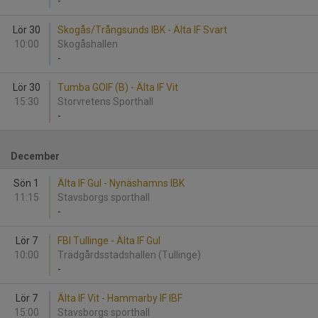
-
Lör 30
Skogås/Trångsunds IBK - Älta IF Svart
10:00
Skogåshallen
-
Lör 30
Tumba GOIF (B) - Älta IF Vit
15:30
Storvretens Sporthall
-
December
Sön 1
Älta IF Gul - Nynäshamns IBK
11:15
Stavsborgs sporthall
-
Lör 7
FBI Tullinge - Älta IF Gul
10:00
Trädgårdsstadshallen (Tullinge)
-
Lör 7
Älta IF Vit - Hammarby IF IBF
15:00
Stavsborgs sporthall