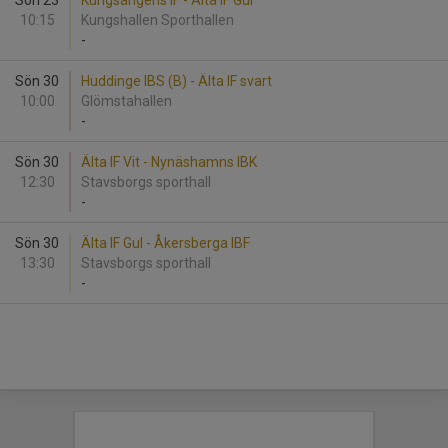
Sön 23
Kungsängens IF - Älta IF Gul
10:15
Kungshallen Sporthallen
-
Sön 30
Huddinge IBS (B) - Älta IF svart
10:00
Glömstahallen
-
Sön 30
Älta IF Vit - Nynäshamns IBK
12:30
Stavsborgs sporthall
-
Sön 30
Älta IF Gul - Åkersberga IBF
13:30
Stavsborgs sporthall
-