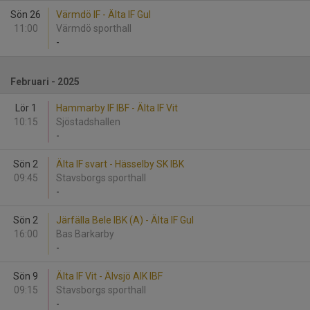
Sön 26
Värmdö IF - Älta IF Gul
11:00
Värmdö sporthall
-
Februari - 2025
Lör 1
Hammarby IF IBF - Älta IF Vit
10:15
Sjöstadshallen
-
Sön 2
Älta IF svart - Hässelby SK IBK
09:45
Stavsborgs sporthall
-
Sön 2
Järfälla Bele IBK (A) - Älta IF Gul
16:00
Bas Barkarby
-
Sön 9
Älta IF Vit - Älvsjö AIK IBF
09:15
Stavsborgs sporthall
-