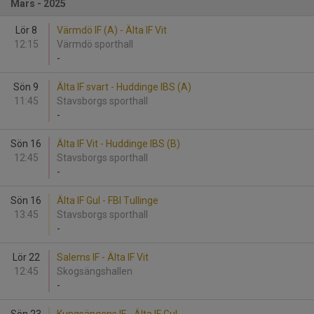
Mars - 2025
Lör 8
Värmdö IF (A) - Älta IF Vit
12:15
Värmdö sporthall
-
Sön 9
Älta IF svart - Huddinge IBS (A)
11:45
Stavsborgs sporthall
-
Sön 16
Älta IF Vit - Huddinge IBS (B)
12:45
Stavsborgs sporthall
-
Sön 16
Älta IF Gul - FBI Tullinge
13:45
Stavsborgs sporthall
-
Lör 22
Salems IF - Älta IF Vit
12:45
Skogsängshallen
-