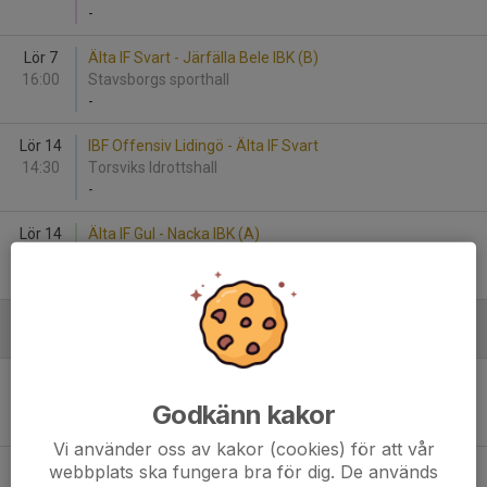
-
Lör 7
Älta IF Svart - Järfälla Bele IBK (B)
16:00
Stavsborgs sporthall
-
Lör 14
IBF Offensiv Lidingö - Älta IF Svart
14:30
Torsviks Idrottshall
-
Lör 14
Älta IF Gul - Nacka IBK (A)
15:00
Stavsborgs sporthall
-
Januari - 2025
Lör 11
Ingarö IF (B) - Älta IF Vit
09:15
Ingarö Sporthall
Godkänn kakor
-
Vi använder oss av kakor (cookies) för att vår
Lör 11
Huddinge IBS (B) - Älta IF Gul
webbplats ska fungera bra för dig. De används