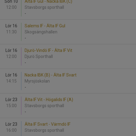
Sön 10
Älta IF Gul - Nacka IBK (C)
12:00
Stavsborgs sporthall
-
Lör 16
Salems IF - Älta IF Gul
11:30
Skogsängshallen
-
Lör 16
Djurö-Vindö IF - Älta IF Vit
12:00
Djurö Sporthall
-
Lör 16
Nacka IBK (B) - Älta IF Svart
14:15
Myrsjöskolan
-
Lör 23
Älta IF Vit - Högalids IF (A)
15:00
Stavsborgs sporthall
-
Lör 23
Älta IF Svart - Värmdö IF
16:00
Stavsborgs sporthall