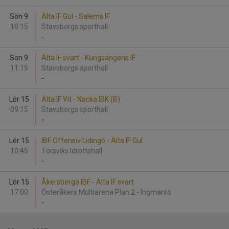
Sön 9
Älta IF Gul - Salems IF
10:15
Stavsborgs sporthall
-
Sön 9
Älta IF svart - Kungsängens IF
11:15
Stavsborgs sporthall
-
Lör 15
Älta IF Vit - Nacka IBK (B)
09:15
Stavsborgs sporthall
-
Lör 15
IBF Offensiv Lidingö - Älta IF Gul
10:45
Torsviks Idrottshall
-
Lör 15
Åkersberga IBF - Älta IF svart
17:00
Österåkers Multiarena Plan 2 - Ingmarsö
-