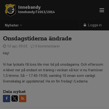
Innebandy
Innebandy F2013/2014
Logga in
Nyheter
Onsdagstiderna ändrade
10 apr, 09:05
0 kommentarer
Hej!
Vi har lyckats få loss lite mer tid på onsdagarna. Och eftersom
vi kliver ner på endast en träning i veckan så kör vi nu framöver
1,5 timme. Så – 17:45-19.00, samling 10 innan som vanligt.
Svenskalag är uppdaterad. Ha en fin fredag! /Ledarna
Dela nyhet