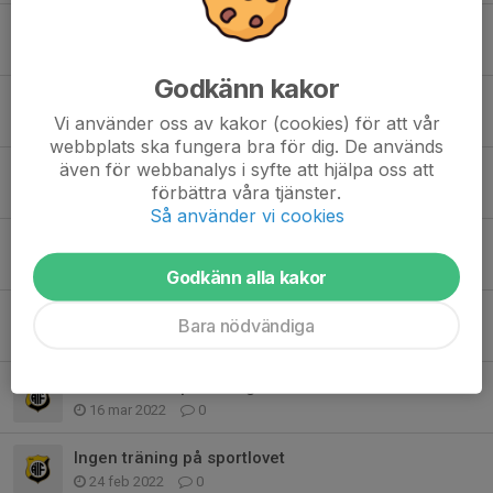
Juluppehåll
19 dec 2022
0
Godkänn kakor
Säsongsstart 21/9
Vi använder oss av kakor (cookies) för att vår
6 sep 2022
0
webbplats ska fungera bra för dig. De används
även för webbanalys i syfte att hjälpa oss att
Få spelare i helgen
förbättra våra tjänster.
23 mar 2022
0
Så använder vi cookies
Hjälp i sekretariatet i helgen!
22 mar 2022
0
Godkänn alla kakor
Match på lördag
Bara nödvändiga
17 mar 2022
0
SSL matchen på lördag
16 mar 2022
0
Ingen träning på sportlovet
24 feb 2022
0