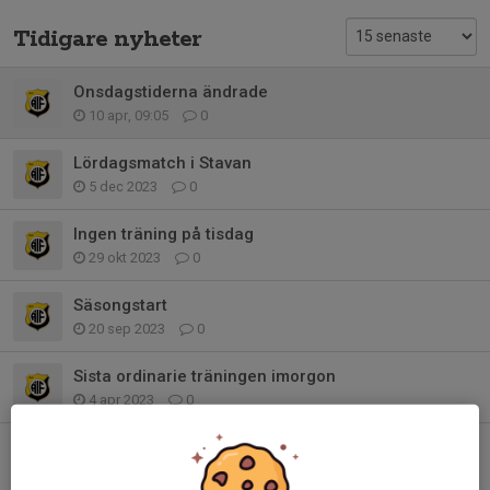
Tidigare nyheter
Onsdagstiderna ändrade
10 apr, 09:05
0
Lördagsmatch i Stavan
5 dec 2023
0
Ingen träning på tisdag
29 okt 2023
0
Säsongstart
20 sep 2023
0
Sista ordinarie träningen imorgon
4 apr 2023
0
Träningstid 17:45-19:15
12 jan 2023
0