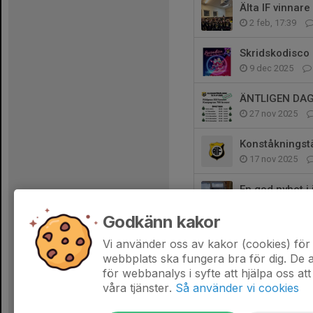
Älta IF vinnare
2 feb, 17:39
Skridskodisco
9 dec 2025
ÄNTLIGEN DA
27 nov 2025
Konståkningstä
17 nov 2025
En god nyhet i 
6 okt 2025
Godkänn kakor
Höstlovsläger
Vi använder oss av kakor (cookies) för 
5 sep 2025
webbplats ska fungera bra för dig. De
för webbanalys i syfte att hjälpa oss att
våra tjänster.
Så använder vi cookies