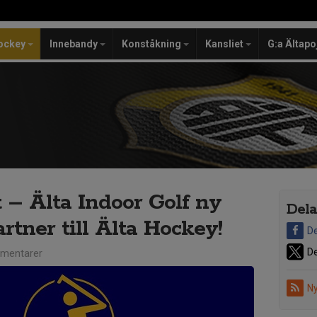
ockey
Innebandy
Konståkning
Kansliet
G:a Ältapo
 – Älta Indoor Golf ny
Dela
rtner till Älta Hockey!
De
De
mentarer
Ny