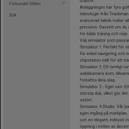
utanför.
Förbundet Sthlm
Anläggningen har fyra gol
teknologin från Trackman 4
Sök
avancerad teknik mäter alla
precision. Oavsett om du ä
för både träning och nöje.
Välj simulator som passar
Simulator 1: Perfekt för 
för enkel navigering och 
chipstation intill för att t
Simulator 2: Ett rymligt r
webbkamera som, tillsamma
förbättra dina slag.
Simulator 3 - Eget rum: E
största duk, vilket gör det
ostört.
Simulator 4 Studio: Vår ly
egen ingång på markplan, 
och en elegant, exklusiv i
öppning i mitten av decem