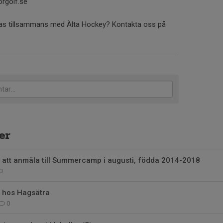
orgolf.se
ynas tillsammans med Älta Hockey? Kontakta oss på
er
 att anmäla till Summercamp i augusti, födda 2014-2018
0
 hos Hagsätra
0