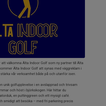
r att välkomna Älta Indoor Golf som ny partner till Älta
kommer Älta Indoor Golf att synas med väggreklam i
att stärka vår verksamhet både på och utanför isen.
en unik golfupplevelse i en avslappnad och trivsam
sommar och höst i björkskogen. Här hittar du
torduk, en puttinggreen och ett mysigt café.
h smidigt att besöka – med fri parkering precis