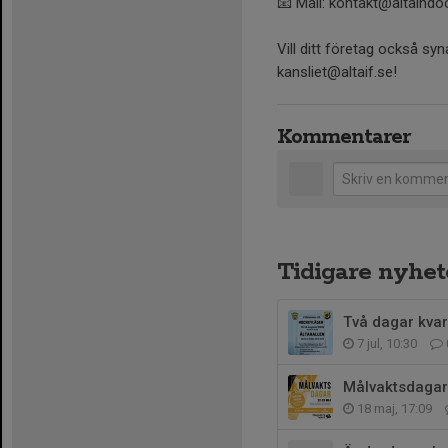
📧 Mail: kontakt@altaindo
Vill ditt företag också s
kansliet@altaif.se!
Kommentarer
Tidigare nyhet
Två dagar kvar
7 jul, 10:30
Målvaktsdagar
18 maj, 17:09