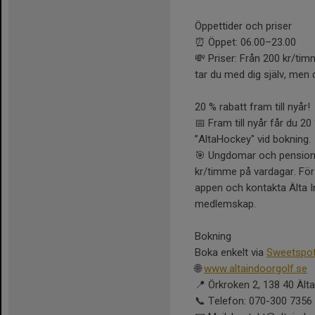
Öppettider och priser
⏰ Öppet: 06.00–23.00
💸 Priser: Från 200 kr/tim
tar du med dig själv, men d
20 % rabatt fram till nyår!
📅 Fram till nyår får du 2
”AltaHockey" vid bokning.
🎯 Ungdomar och pensionä
kr/timme på vardagar. För 
appen och kontakta Älta In
medlemskap.
Bokning
Boka enkelt via
Sweetspo
🌐
www.altaindoorgolf.se
📍 Örkroken 2, 138 40 Älta
📞 Telefon: 070-300 7356