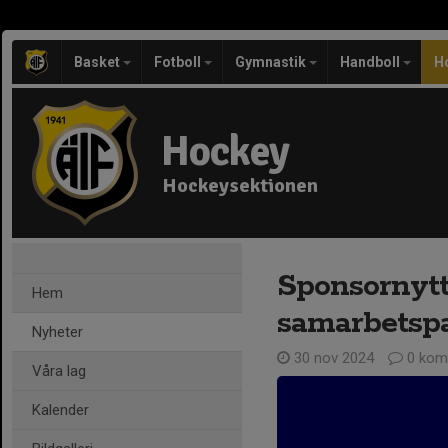
Basket
Fotboll
Gymnastik
Handboll
H
Hockey
Hockeysektionen
Sponsornytt
Hem
samarbetspa
Nyheter
30 nov 2024
0 kom
Våra lag
Kalender