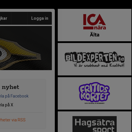
jkar
Logga in
 nyhet
la på Facebook
la på X
heter via RSS