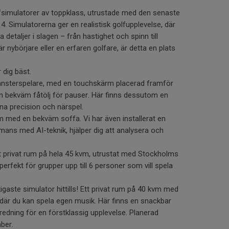
fsimulatorer av toppklass, utrustade med den senaste
. Simulatorerna ger en realistisk golfupplevelse, där
 detaljer i slagen – från hastighet och spinn till
r nybörjare eller en erfaren golfare, är detta en plats
 dig bäst.
vänsterspelare, med en touchskärm placerad framför
en bekväm fåtölj för pauser. Här finns dessutom en
räna precision och närspel.
um med en bekväm soffa. Vi har även installerat en
ns med AI-teknik, hjälper dig att analysera och
tt privat rum på hela 45 kvm, utrustat med Stockholms
 perfekt för grupper upp till 6 personer som vill spela
xigaste simulator hittills! Ett privat rum på 40 kvm med
där du kan spela egen musik. Här finns en snackbar
nredning för en förstklassig upplevelse. Planerad
ber.