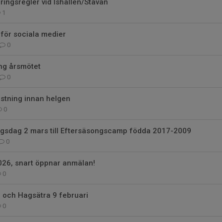
ingsregler vid Ishallen/Stavan
1
y för sociala medier
0
ng årsmötet
0
stning innan helgen
0
ngsdag 2 mars till Eftersäsongscamp födda 2017-2009
0
026, snart öppnar anmälan!
0
 och Hagsätra 9 februari
0