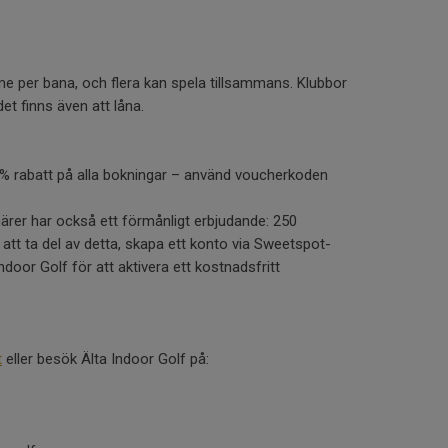
me per bana, och flera kan spela tillsammans. Klubbor
et finns även att låna.
0 % rabatt på alla bokningar – använd voucherkoden
rer har också ett förmånligt erbjudande: 250
att ta del av detta, skapa ett konto via Sweetspot-
door Golf för att aktivera ett kostnadsfritt
t
eller besök Älta Indoor Golf på: