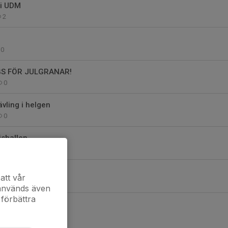
 i UDM
2
0
GS FÖR JULGRANAR!
0
vling i helgen
0
ishallen
0
 födda 2013-2016
att vår
0
 används även
 förbättra