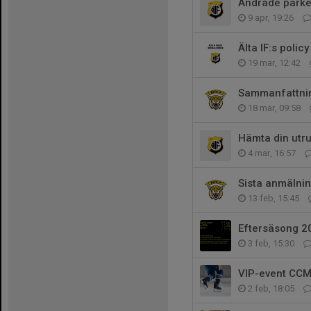
Ändrade parker
9 apr, 19:26
Älta IF:s polic
19 mar, 12:42
Sammanfattni
18 mar, 09:58
Hämta din utru
4 mar, 16:57
Sista anmälni
13 feb, 15:45
Eftersäsong 2
3 feb, 15:30
VIP-event CCM
2 feb, 18:05