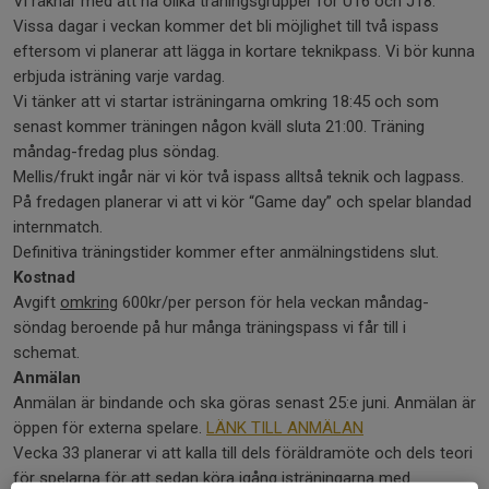
Vi räknar med att ha olika träningsgrupper för U16 och J18.
Vissa dagar i veckan kommer det bli möjlighet till två ispass
eftersom vi planerar att lägga in kortare teknikpass. Vi bör kunna
erbjuda isträning varje vardag.
Vi tänker att vi startar isträningarna omkring 18:45 och som
senast kommer träningen någon kväll sluta 21:00. Träning
måndag-fredag plus söndag.
Mellis/frukt ingår när vi kör två ispass alltså teknik och lagpass.
På fredagen planerar vi att vi kör “Game day” och spelar blandad
internmatch.
Definitiva träningstider kommer efter anmälningstidens slut.
Kostnad
Avgift
omkring
600kr/per person för hela veckan måndag-
söndag beroende på hur många träningspass vi får till i
schemat.
Anmälan
Anmälan är bindande och ska göras senast 25:e juni. Anmälan är
öppen för externa spelare.
LÄNK TILL ANMÄLAN
Vecka 33 planerar vi att kalla till dels föräldramöte och dels teori
för spelarna för att sedan köra igång isträningarna med