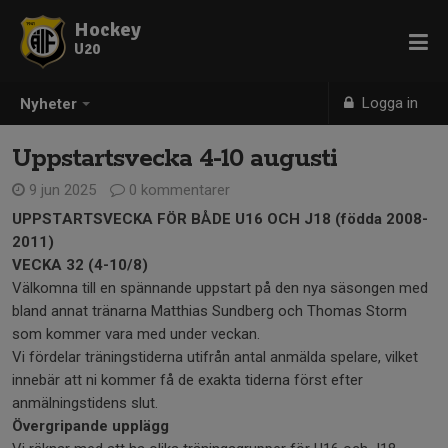
Hockey
U20
Logga in
Nyheter
Uppstartsvecka 4-10 augusti
9 jun 2025
0 kommentarer
UPPSTARTSVECKA FÖR BÅDE U16 OCH J18 (födda 2008-
2011)
VECKA 32 (4-10/8)
Välkomna till en spännande uppstart på den nya säsongen med
bland annat tränarna Matthias Sundberg och Thomas Storm
som kommer vara med under veckan.
Vi fördelar träningstiderna utifrån antal anmälda spelare, vilket
innebär att ni kommer få de exakta tiderna först efter
anmälningstidens slut.
Övergripande upplägg