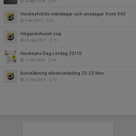
20 apr 2018
0
Hockeyfritids måndagar och onsdagar from V42
5 okt 2017
0
Höganäshuset cup
29 sep 2017
0
Hockeyns Dag Lördag 22/10
17 okt 2016
4
Konståkning elitserietävling 22-23 Nov.
17 nov 2014
0