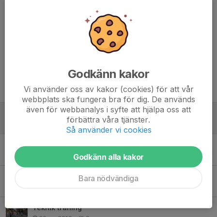
ordinarie schema i Älta vecka 34.
Varmt välkommen!
Dela nyhet
Godkänn kakor
Tidigare nyheter
Vi använder oss av kakor (cookies) för att vår
webbplats ska fungera bra för dig. De används
även för webbanalys i syfte att hjälpa oss att
Uppstartsvecka 4-10 augusti
förbättra våra tjänster.
9 jun 2025
0
Så använder vi cookies
Uppstartsläger 2023
22 jun 2023
0
Godkänn alla kakor
Save the date! - Älta Team 08 Trophy
Bara nödvändiga
2 maj 2019
0
Teknik träning