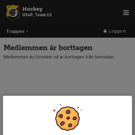
Hockey
U14P, Team 13
Logga in
Truppen
Medlemmen är borttagen
Medlemmen du försöker nå är borttagen från hemsidan.