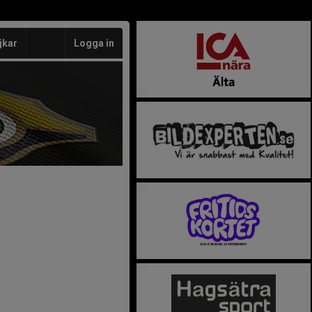
jkar
Logga in