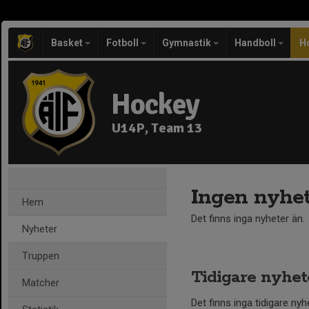
Basket
Fotboll
Gymnastik
Handboll
H
Hockey
U14P, Team 13
Ingen nyhet
Hem
Det finns inga nyheter än.
Nyheter
Truppen
Tidigare nyhet
Matcher
Det finns inga tidigare nyh