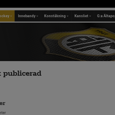
ockey
Innebandy
Konståkning
Kansliet
G:a Ältapo
 publicerad
er
eter