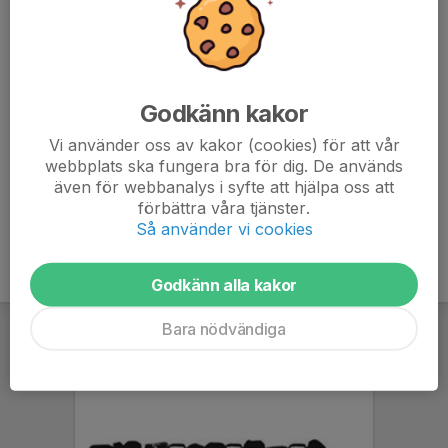
David Persson
Tränare
070-492 01 22
davidsnofall@gmail.com
Godkänn kakor
Johanna Hjalmers
Lagledare
Vi använder oss av kakor (cookies) för att vår
webbplats ska fungera bra för dig. De används
070-407 80 01
även för webbanalys i syfte att hjälpa oss att
johanna.s.hjalmers@gmail.com
förbättra våra tjänster.
Så använder vi cookies
Godkänn alla kakor
Bara nödvändiga