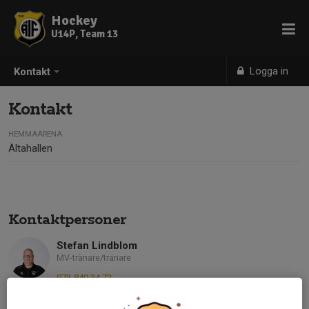
Hockey
U14P, Team 13
Logga in
Kontakt
Kontakt
HEMMAARENA
Ältahallen
Kontaktpersoner
Stefan Lindblom
MV-tränare/tränare
073-840 34 72
stefanlindblom79@gmail.com