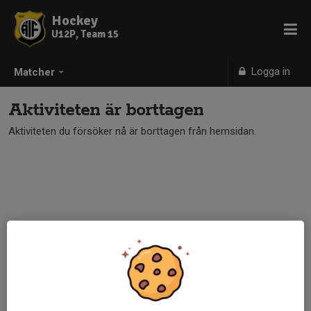
Hockey
U12P, Team 15
Logga in
Matcher
Aktiviteten är borttagen
Aktiviteten du försöker nå är borttagen från hemsidan.