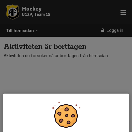
Hockey
U12P, Team 15
Logga in
Till hemsidan
Aktiviteten är borttagen
Aktiviteten du försöker nå är borttagen från hemsidan.