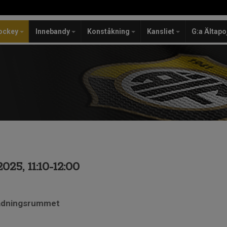
ockey
Innebandy
Konståkning
Kansliet
G:a Ältapo
25, 11:10-12:00
lädningsrummet