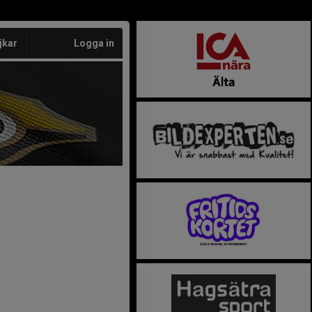
jkar
Logga in