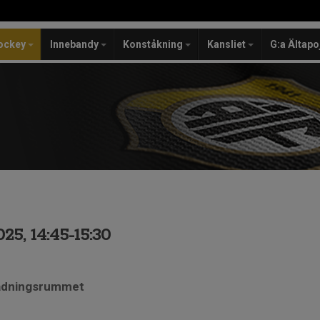
ockey
Innebandy
Konståkning
Kansliet
G:a Ältapo
25, 14:45-15:30
lädningsrummet