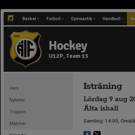
Basket
Fotboll
Gymnastik
Handboll
H
Hockey
U12P, Team 15
Isträning
Hem
Lördag 9 aug 20
Nyheter
Älta ishall
Truppen
Samling: 14:00, Omk
Matcher