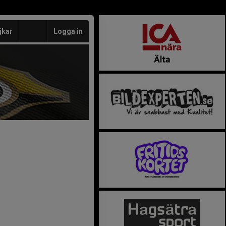
jkar
Logga in