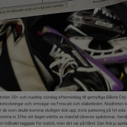
hen 35+ och roadtrip söndag eftermiddag till gemytliga Bålsta City. 
fikstockningar och omvägar via Frescati och stäketleden. Nöjdheten la
e som skulle komma slutligen dök upp, trots parkering på fel sida 
komma in. Efter att dagen inletts av manfall (diverse sjukdomar, fami
n målvakt taggade för match, men det var på håret. Dan fick ju spela 