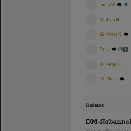
Linus W.
Mathias N.
82. Niklas S.
Per J.
2
47. Peter F.
10. Tim J.
Referat
DM-förbannel
1 dec 2024
6 ko