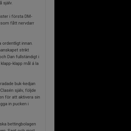
å själv.
ster i första DM-
 som fått nervdarr
a ordentligt innan.
anskapet strikt
ch Dan fullständigt i
 klapp-klapp mål á la
uppradade buk-kedjan
lasén själv, följde
n för att aktivera sin
ägga in pucken i
iska bettingbolagen
en. Sagt och gjort