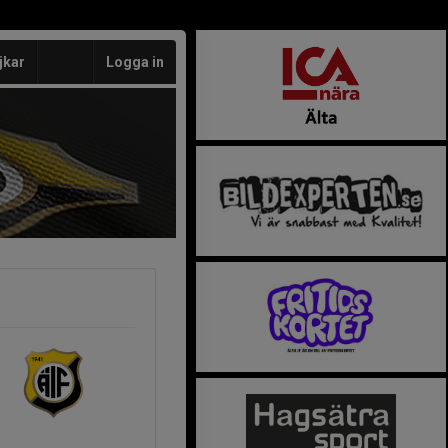
jkar
Logga in