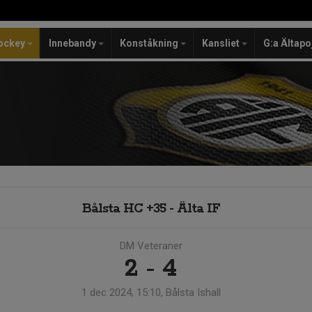
ockey
Innebandy
Konståkning
Kansliet
G:a Ältapo
Bålsta HC +35 - Älta IF
DM Veteraner
2 - 4
1 dec 2024, 15:10, Bålsta Ishall