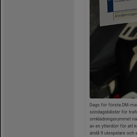
Dags för första DM-matc
söndagsbilister för tra
omklädningsrummet när d
av en ytterdörr för att 
ändå 9 utespelare och e