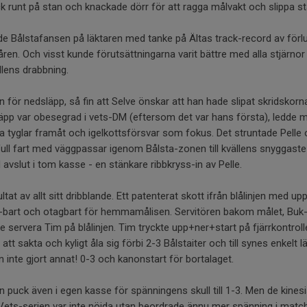
ick runt på stan och knackade dörr för att ragga målvakt och slippa st
e Bålstafansen på läktaren med tanke på Ältas track-record av förlu
en. Och visst kunde förutsättningarna varit bättre med alla stjärnor
llens drabbning.
fin för nedsläpp, så fin att Selve önskar att han hade slipat skridskorn
pp var obesegrad i vets-DM (eftersom det var hans första), ledde m
a tyglar framåt och igelkottsförsvar som fokus. Det struntade Pelle o
full fart med väggpassar igenom Bålsta-zonen till kvällens snyggaste
 avslut i tom kasse - en stänkare ribbkryss-in av Pelle.
ltat av allt sitt dribblande. Ett patenterat skott ifrån blålinjen med 
-bart och otagbart för hemmamålisen. Servitören bakom målet, Buk-C
servera Tim på blålinjen. Tim tryckte upp+ner+start på fjärrkontrolle
att sakta och kyligt åla sig förbi 2-3 Bålstaiter och till synes enkelt l
 inte gjort annat! 0-3 och kanonstart för bortalaget.
en puck även i egen kasse för spänningens skull till 1-3. Men de kines
Vets-serien var inte nöjda utan beordrade ännu mer spänning i match