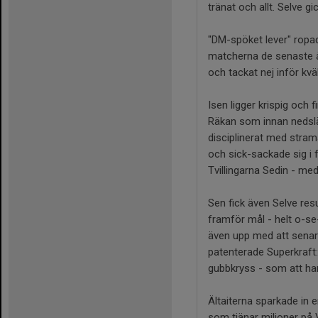
tränat och allt. Selve g
"DM-spöket lever" ropad
matcherna de senaste år
och tackat nej inför kvä
Isen ligger krispig och 
Räkan som innan nedslä
disciplinerat med stram
och sick-sackade sig i 
Tvillingarna Sedin - med
Sen fick även Selve resu
framför mål - helt o-se
även upp med att senare 
patenterade Superkraft: 
gubbkryss - som att han
Ältaiterna sparkade in 
som tjänar miljoner på 