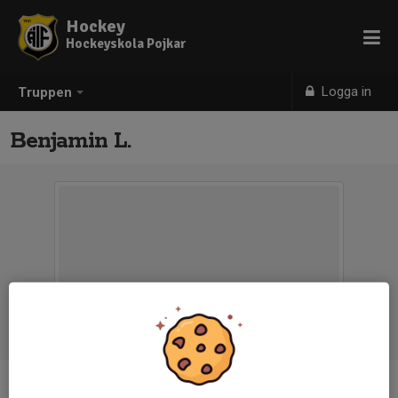
Hockey
Hockeyskola Pojkar
Logga in
Truppen
Benjamin L.
Ålder
5 år