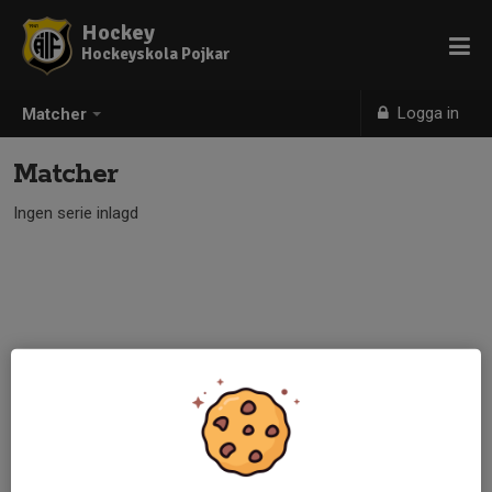
Hockey
Hockeyskola Pojkar
Logga in
Matcher
Matcher
Ingen serie inlagd