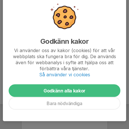
FAKTURAADRESS
Hockeyskola Pojkar - Älta IF - Hockey
C/O: Älta IF
Godkänn kakor
Kontaktpersoner
Vi använder oss av kakor (cookies) för att vår
Stefan Johansson
webbplats ska fungera bra för dig. De används
Ansvarig Hockeyskolan
även för webbanalys i syfte att hjälpa oss att
073-616 70 31
förbättra våra tjänster.
E-post visas bara för inloggade
Så använder vi cookies
Godkänn alla kakor
Bara nödvändiga