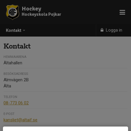
Hockey
Hockeyskola Pojkar
Logga in
Kontakt
Kontakt
HEMMAARENA
Ältahallen
BESÖKSADRESS
Almvägen 2B
Älta
TELEFON
08-773 06 02
E-POST
kansliet@altaif.se