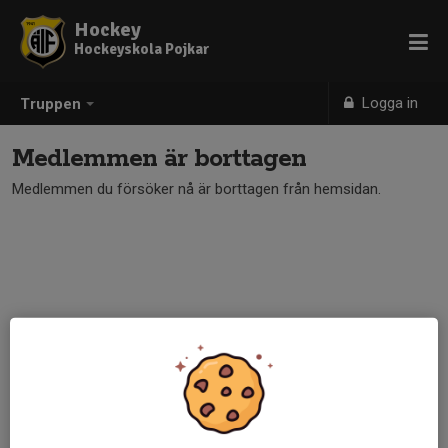
Hockey
Hockeyskola Pojkar
Logga in
Truppen
Medlemmen är borttagen
Medlemmen du försöker nå är borttagen från hemsidan.