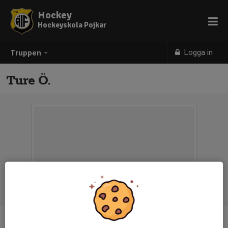
Hockey
Hockeyskola Pojkar
Logga in
Truppen
Ture Ö.
Ålder
5 år