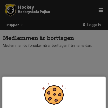
Hockey
Hockeyskola Pojkar
Logga in
Truppen
Medlemmen är borttagen
Medlemmen du försöker nå är borttagen från hemsidan.