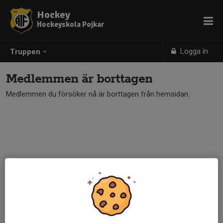
Hockey
Hockeyskola Pojkar
Logga in
Truppen
Medlemmen är borttagen
Medlemmen du försöker nå är borttagen från hemsidan.