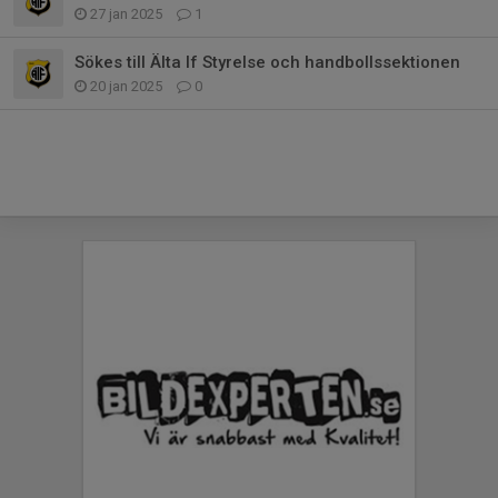
27 jan 2025
1
Sökes till Älta If Styrelse och handbollssektionen
20 jan 2025
0