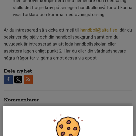
men behöver komplettera med fler ledare och i dessa lag
ställs det högre krav på sin egen handbollsnivå för att kunna
visa, förklara och komma med övningsförslag.
Är du intresserad så skicka ett mejl till
handboll@altaif.se
där du
beskriver dig själv och din handbollsbakgrund samt om du i
huvudsak är intresserad av att leda handbollsskolan eller
assistera lagen enligt punkt 2. Har du eller din vårdnadshavare
några frågor tar vi gärna emot dessa via epost.
Dela nyhet
Kommentarer
Tidigare nyheter