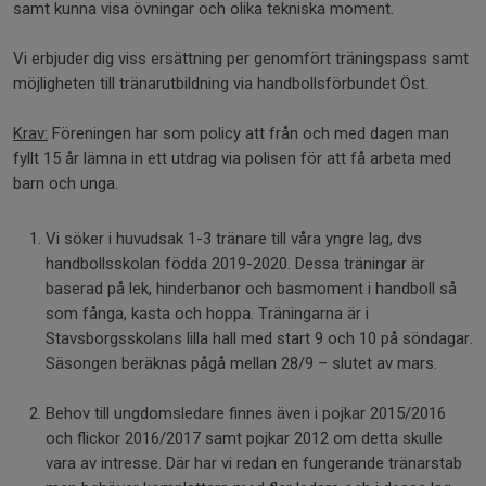
samt kunna visa övningar och olika tekniska moment.
Vi erbjuder dig viss ersättning per genomfört träningspass samt
möjligheten till tränarutbildning via handbollsförbundet Öst.
Krav:
Föreningen har som policy att från och med dagen man
fyllt 15 år lämna in ett utdrag via polisen för att få arbeta med
barn och unga.
Vi söker i huvudsak 1-3 tränare till våra yngre lag, dvs
handbollsskolan födda 2019-2020. Dessa träningar är
baserad på lek, hinderbanor och basmoment i handboll så
som fånga, kasta och hoppa. Träningarna är i
Stavsborgsskolans lilla hall med start 9 och 10 på söndagar.
Säsongen beräknas pågå mellan 28/9 – slutet av mars.
Behov till ungdomsledare finnes även i pojkar 2015/2016
och flickor 2016/2017 samt pojkar 2012 om detta skulle
vara av intresse. Där har vi redan en fungerande tränarstab