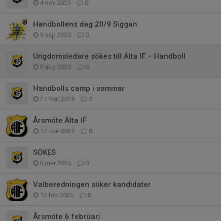
4 nov 2025
0
Handbollens dag 20/9 Siggan
9 sep 2025
0
Ungdomsledare sökes till Älta IF – Handboll
8 aug 2025
0
Handbolls camp i sommar
27 mar 2025
0
Årsmöte Älta IF
17 mar 2025
0
SÖKES
6 mar 2025
0
Valberedningen söker kandidater
12 feb 2025
0
Årsmöte 6 februari