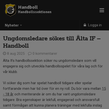
Handboll
Handbollssektionen
Logga in
Nyheter
Ungdomsledare sökes till Älta IF –
Handboll
8 aug 2025
0 kommentarer
Älta Ifs handbollssektion söker nu ungdomsledare som vill
engagera sig och utveckla handbollsspelet för våra lag och för
vår klubb.
Vi söker dig som har spelat handboll tidigare eller spelar
fortfarande men har tid över för en ny roll. Du bör vara mellan
15
- 18 år
och meriterande är om du har varit ungdomsledare
tidigare. Bra egenskaper är lekfull, engagerad och ansvarsfull
samt förmågan att kunna planera träningar med lekfulla inslag