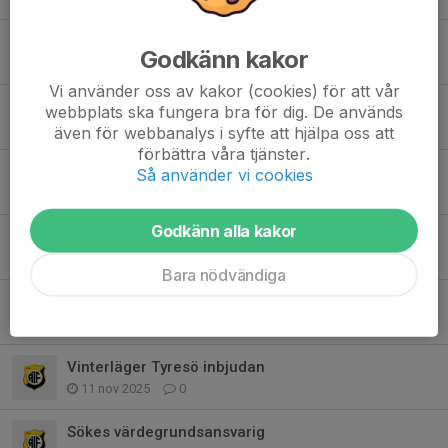
Handbollen är med på fotbollens dag!
Godkänn kakor
12 maj, 15:03
0
Vi använder oss av kakor (cookies) för att vår
Ändrade parkeringsregler vid Ishallen/Stavan
webbplats ska fungera bra för dig. De används
9 apr, 19:29
0
även för webbanalys i syfte att hjälpa oss att
förbättra våra tjänster.
Handbollsläger påsklov Tyresö
Så använder vi cookies
17 feb, 22:06
0
Godkänn alla kakor
***årsmöte Handbollssektionen 17/2***
22 jan, 19:34
0
Bara nödvändiga
ÄNTLIGEN DAGS FÖR JULGRANAR!
27 nov 2025
0
Vinterläger Tyresö inbjudan
11 nov 2025
0
Sökes värdegrundsansvarig