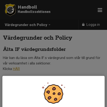
Handboll
Handbollssektionen
Logga in
Värdegrunder och Policy
Värdegrunder och Policy
Älta IF värdegrundsfolder
Här kan du läsa om Älta IF:s värdegrund som står till grund för
vår verksamhet i alla sektioner.
Klicka
HÄR