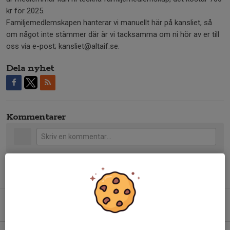
kr för 2025.
Familjemedlemskapen hanterar vi manuellt här på kansliet, så
om något inte stämmer där är vi tacksamma om ni hör av er till
oss via e-post; kansliet@altaif.se.
Dela nyhet
Kommentarer
Tidigare nyheter
Handbollen är med på fotbollens dag!
12 maj, 15:03
0