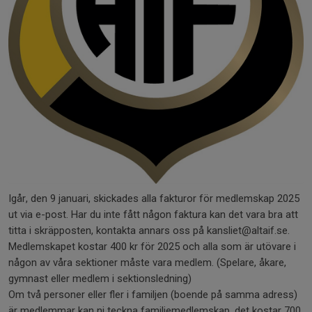
Igår, den 9 januari, skickades alla fakturor för medlemskap 2025
ut via e-post. Har du inte fått någon faktura kan det vara bra att
titta i skräpposten, kontakta annars oss på kansliet@altaif.se.
Medlemskapet kostar 400 kr för 2025 och alla som är utövare i
någon av våra sektioner måste vara medlem. (Spelare, åkare,
gymnast eller medlem i sektionsledning)
Om två personer eller fler i familjen (boende på samma adress)
är medlemmar kan ni teckna familjemedlemskap, det kostar 700