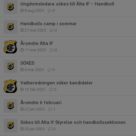
Ungdomsledare sökes till Älta IF – Handboll
8 aug 2025
0
Handbolls camp i sommar
27 mar 2025
0
Årsmöte Älta IF
17 mar 2025
0
SÖKES
6 mar 2025
0
Valberedningen söker kandidater
12 feb 2025
0
Årsmöte 6 februari
27 jan 2025
1
Sökes till Älta If Styrelse och handbollssektionen
20 jan 2025
0