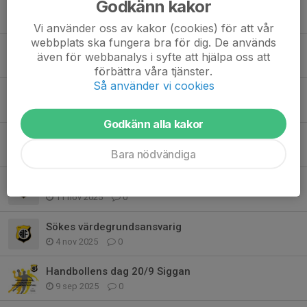
Godkänn kakor
Ändrade parkeringsregler vid Ishallen/Stavan
9 apr, 19:29
0
Vi använder oss av kakor (cookies) för att vår
webbplats ska fungera bra för dig. De används
Handbollsläger påsklov Tyresö
även för webbanalys i syfte att hjälpa oss att
17 feb, 22:06
0
förbättra våra tjänster.
Så använder vi cookies
***årsmöte Handbollssektionen 17/2***
22 jan, 19:34
0
Godkänn alla kakor
ÄNTLIGEN DAGS FÖR JULGRANAR!
Bara nödvändiga
27 nov 2025
0
Vinterläger Tyresö inbjudan
11 nov 2025
0
Sökes värdegrundsansvarig
4 nov 2025
0
Handbollens dag 20/9 Siggan
9 sep 2025
0