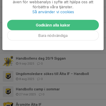
även för webbanalys i syfte att hjälpa oss att
22 jan, 19:34
0
förbättra våra tjänster.
Så använder vi cookies
ÄNTLIGEN DAGS FÖR JULGRANAR!
27 nov 2025
0
Godkänn alla kakor
Vinterläger Tyresö inbjudan
11 nov 2025
0
Bara nödvändiga
Sökes värdegrundsansvarig
4 nov 2025
0
Handbollens dag 20/9 Siggan
9 sep 2025
0
Ungdomsledare sökes till Älta IF – Handboll
8 aug 2025
0
Handbolls camp i sommar
27 mar 2025
0
Årsmöte Älta IF