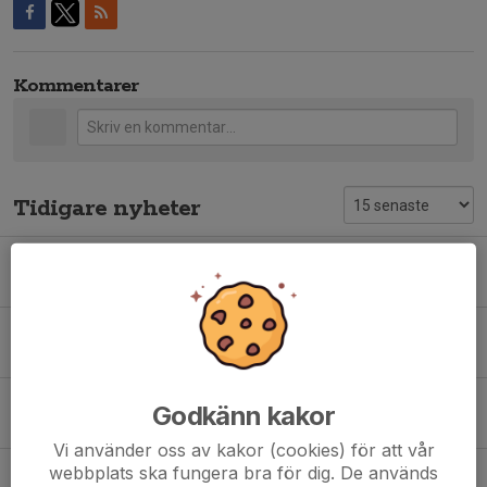
Kommentarer
Tidigare nyheter
Handbollen är med på fotbollens dag!
12 maj, 15:03
0
Ändrade parkeringsregler vid Ishallen/Stavan
9 apr, 19:29
0
Handbollsläger påsklov Tyresö
Godkänn kakor
17 feb, 22:06
0
Vi använder oss av kakor (cookies) för att vår
webbplats ska fungera bra för dig. De används
***årsmöte Handbollssektionen 17/2***