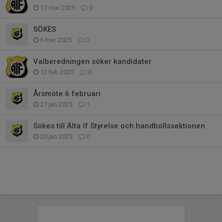
17 mar 2025
0
SÖKES
6 mar 2025
0
Valberedningen söker kandidater
12 feb 2025
0
Årsmöte 6 februari
27 jan 2025
1
Sökes till Älta If Styrelse och handbollssektionen
20 jan 2025
0