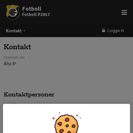
Fotboll
Fotboll P2017
Logga in
Kontakt
Kontakt
HEMMAPLAN
Älta IP
Kontaktpersoner
Andreas Rosenqvist Willner
Lagledare/Tränare
076-213 72 20
andreas.rosenqvist@outlook.com