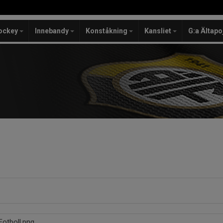
ockey
Innebandy
Konståkning
Kansliet
G:a Ältapo
otboll.png