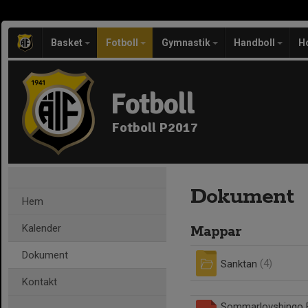
Basket
Fotboll
Gymnastik
Handboll
H
Fotboll
Fotboll P2017
Dokument
Hem
Kalender
Mappar
Dokument
Sanktan
(4)
Kontakt
Sommarlovsbingo F