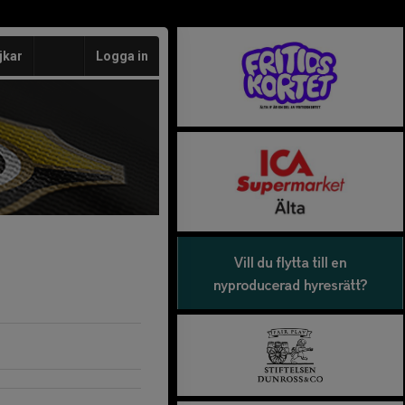
jkar
Logga in