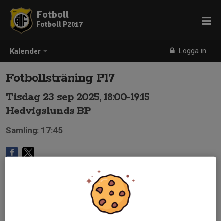
Fotboll
Fotboll P2017
Logga in
Kalender
Fotbollsträning P17
Tisdag 23 sep 2025, 18:00-19:15
Hedvigslunds BP
Samling: 17:45