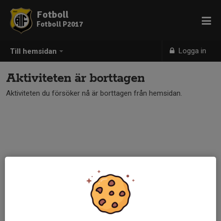
Fotboll
Fotboll P2017
Logga in
Till hemsidan
Aktiviteten är borttagen
Aktiviteten du försöker nå är borttagen från hemsidan.