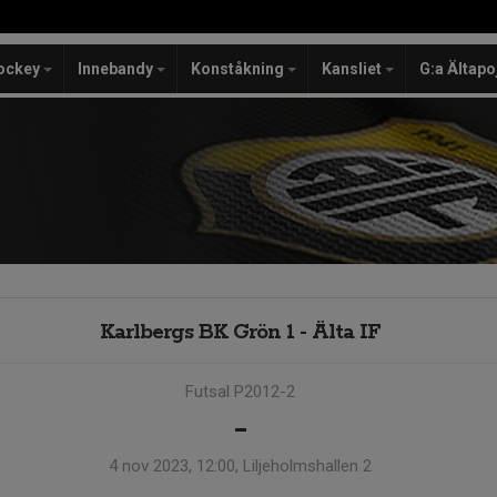
ockey
Innebandy
Konståkning
Kansliet
G:a Ältapo
Karlbergs BK Grön 1 - Älta IF
Futsal P2012-2
-
4 nov 2023, 12:00, Liljeholmshallen 2