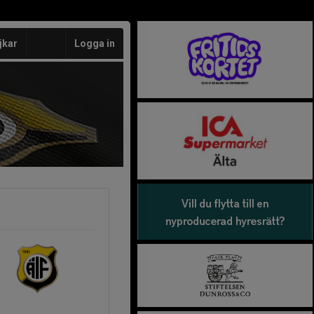
jkar
Logga in