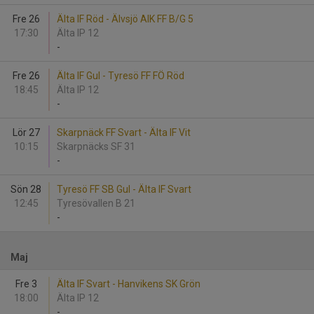
Fre 26
Älta IF Röd - Älvsjö AIK FF B/G 5
17:30
Älta IP 12
-
Fre 26
Älta IF Gul - Tyresö FF FÖ Röd
18:45
Älta IP 12
-
Lör 27
Skarpnäck FF Svart - Älta IF Vit
10:15
Skarpnäcks SF 31
-
Sön 28
Tyresö FF SB Gul - Älta IF Svart
12:45
Tyresövallen B 21
-
Maj
Fre 3
Älta IF Svart - Hanvikens SK Grön
18:00
Älta IP 12
-