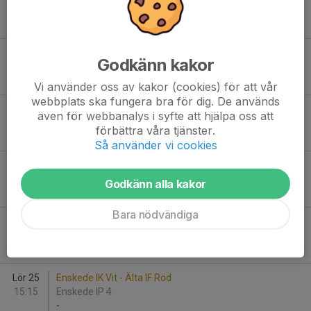
12:00
Årstagårdens BP 12
-
Sön 19
Bagarmossen Kärrtorp BK Grön - Älta IF Vit
Godkänn kakor
12:45
Kärrtorps IP 21
-
Vi använder oss av kakor (cookies) för att vår
webbplats ska fungera bra för dig. De används
Fre 24
Älta IF Vit - Järla IF FK Orange
även för webbanalys i syfte att hjälpa oss att
17:30
Älta IP 12
förbättra våra tjänster.
-
Så använder vi cookies
Fre 24
Älta IF Svart - Älvsjö AIK FF B/G 4
18:45
Älta IP 12
Godkänn alla kakor
-
Bara nödvändiga
Lör 25
Ösmo GIF FK svart - Älta IF Gul
11:30
Ösmo IP 11
-
Lör 25
Enskede IK Vit - Älta IF Röd
15:15
Enskede IP 4
-