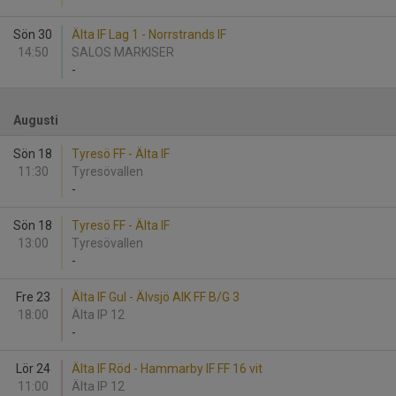
Sön 30
Älta IF Lag 1 - Norrstrands IF
14:50
SALOS MARKISER
-
Augusti
Sön 18
Tyresö FF - Älta IF
11:30
Tyresövallen
-
Sön 18
Tyresö FF - Älta IF
13:00
Tyresövallen
-
Fre 23
Älta IF Gul - Älvsjö AIK FF B/G 3
18:00
Älta IP 12
-
Lör 24
Älta IF Röd - Hammarby IF FF 16 vit
11:00
Älta IP 12