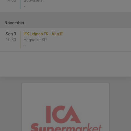
14:00
Boovallen 1
-
November
Sön 3
IFK Lidingö FK - Älta IF
10:30
Högsätra BP
-