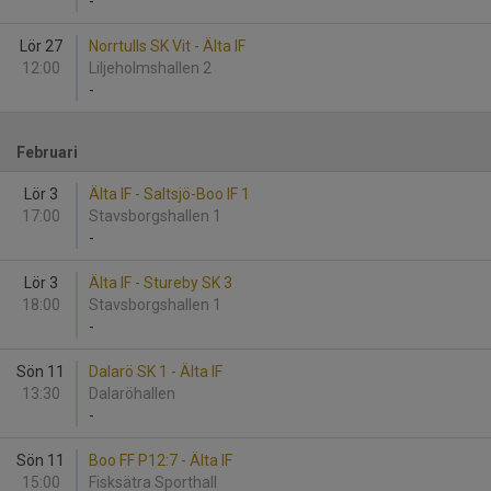
-
Lör 27
Norrtulls SK Vit - Älta IF
12:00
Liljeholmshallen 2
-
Februari
Lör 3
Älta IF - Saltsjö-Boo IF 1
17:00
Stavsborgshallen 1
-
Lör 3
Älta IF - Stureby SK 3
18:00
Stavsborgshallen 1
-
Sön 11
Dalarö SK 1 - Älta IF
13:30
Dalaröhallen
-
Sön 11
Boo FF P12:7 - Älta IF
15:00
Fisksätra Sporthall