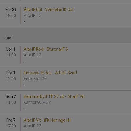
Fre 31
Älta IF Gul - Vendelsö IK Gul
18:00
Älta IP 12
-
Juni
Lör 1
Älta IF Röd - Stuvsta IF 6
11:00
Älta IP 12
-
Lör 1
Enskede IK Röd - Älta IF Svart
12:45
Enskede IP 4
-
Sön 2
Hammarby IF FF 27 vit - Älta IF Vit
11:30
Kärrtorps IP 32
-
Fre 7
Älta IF Vit - IFK Haninge H1
17:30
Älta IP 12