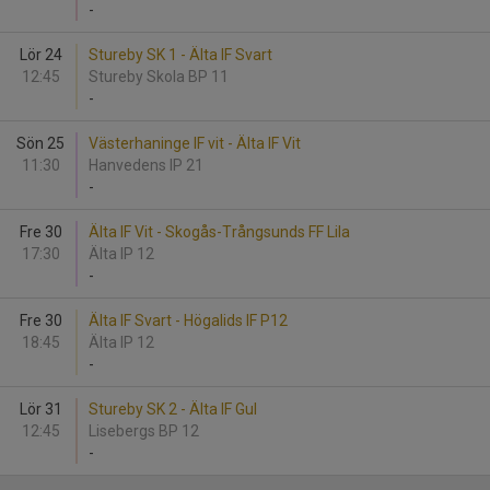
-
Lör 24
Stureby SK 1 - Älta IF Svart
12:45
Stureby Skola BP 11
-
Sön 25
Västerhaninge IF vit - Älta IF Vit
11:30
Hanvedens IP 21
-
Fre 30
Älta IF Vit - Skogås-Trångsunds FF Lila
17:30
Älta IP 12
-
Fre 30
Älta IF Svart - Högalids IF P12
18:45
Älta IP 12
-
Lör 31
Stureby SK 2 - Älta IF Gul
12:45
Lisebergs BP 12
-