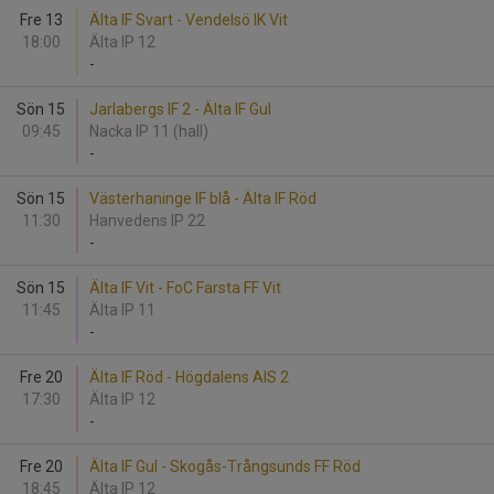
Fre 13
Älta IF Svart - Vendelsö IK Vit
18:00
Älta IP 12
-
Sön 15
Jarlabergs IF 2 - Älta IF Gul
09:45
Nacka IP 11 (hall)
-
Sön 15
Västerhaninge IF blå - Älta IF Röd
11:30
Hanvedens IP 22
-
Sön 15
Älta IF Vit - FoC Farsta FF Vit
11:45
Älta IP 11
-
Fre 20
Älta IF Röd - Högdalens AIS 2
17:30
Älta IP 12
-
Fre 20
Älta IF Gul - Skogås-Trångsunds FF Röd
18:45
Älta IP 12