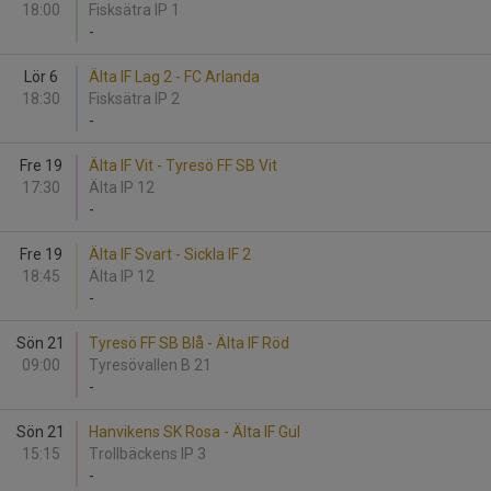
18:00
Fisksätra IP 1
-
Lör 6
Älta IF Lag 2 - FC Arlanda
18:30
Fisksätra IP 2
-
Fre 19
Älta IF Vit - Tyresö FF SB Vit
17:30
Älta IP 12
-
Fre 19
Älta IF Svart - Sickla IF 2
18:45
Älta IP 12
-
Sön 21
Tyresö FF SB Blå - Älta IF Röd
09:00
Tyresövallen B 21
-
Sön 21
Hanvikens SK Rosa - Älta IF Gul
15:15
Trollbäckens IP 3
-