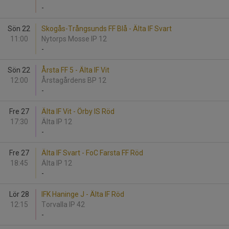
-
Sön 22
Skogås-Trångsunds FF Blå - Älta IF Svart
11:00
Nytorps Mosse IP 12
-
Sön 22
Årsta FF 5 - Älta IF Vit
12:00
Årstagårdens BP 12
-
Fre 27
Älta IF Vit - Örby IS Röd
17:30
Älta IP 12
-
Fre 27
Älta IF Svart - FoC Farsta FF Röd
18:45
Älta IP 12
-
Lör 28
IFK Haninge J - Älta IF Röd
12:15
Torvalla IP 42
-