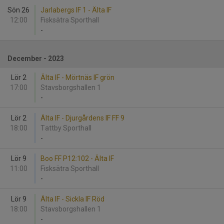
Sön 26
Jarlabergs IF 1 - Älta IF
12:00
Fisksätra Sporthall
-
December - 2023
Lör 2
Älta IF - Mörtnäs IF grön
17:00
Stavsborgshallen 1
-
Lör 2
Älta IF - Djurgårdens IF FF 9
18:00
Tattby Sporthall
-
Lör 9
Boo FF P12:102 - Älta IF
11:00
Fisksätra Sporthall
-
Lör 9
Älta IF - Sickla IF Röd
18:00
Stavsborgshallen 1
-