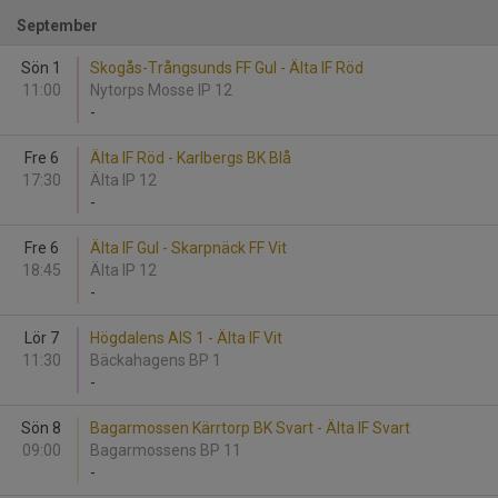
September
Sön 1
Skogås-Trångsunds FF Gul - Älta IF Röd
11:00
Nytorps Mosse IP 12
-
Fre 6
Älta IF Röd - Karlbergs BK Blå
17:30
Älta IP 12
-
Fre 6
Älta IF Gul - Skarpnäck FF Vit
18:45
Älta IP 12
-
Lör 7
Högdalens AIS 1 - Älta IF Vit
11:30
Bäckahagens BP 1
-
Sön 8
Bagarmossen Kärrtorp BK Svart - Älta IF Svart
09:00
Bagarmossens BP 11
-