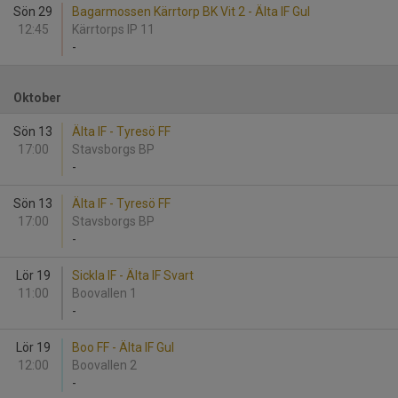
Sön 29
Bagarmossen Kärrtorp BK Vit 2 - Älta IF Gul
12:45
Kärrtorps IP 11
-
Oktober
Sön 13
Älta IF - Tyresö FF
17:00
Stavsborgs BP
-
Sön 13
Älta IF - Tyresö FF
17:00
Stavsborgs BP
-
Lör 19
Sickla IF - Älta IF Svart
11:00
Boovallen 1
-
Lör 19
Boo FF - Älta IF Gul
12:00
Boovallen 2
-