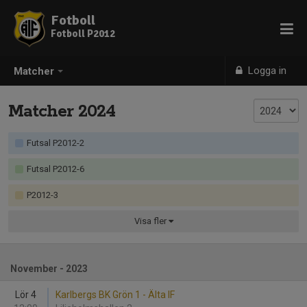
Fotboll
Fotboll P2012
Logga in
Matcher
Matcher 2024
Futsal P2012-2
Futsal P2012-6
P2012-3
Visa
fler
November - 2023
Lör 4
Karlbergs BK Grön 1 - Älta IF