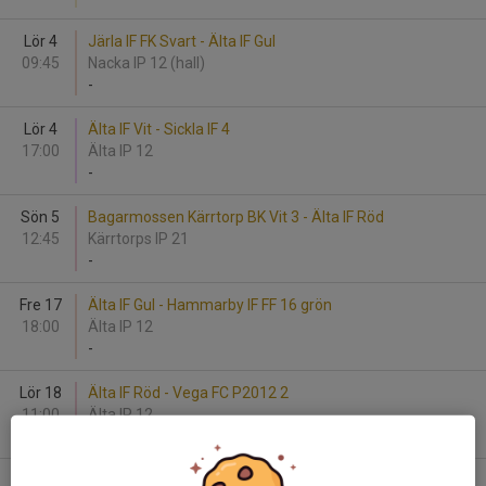
Lör 4
Järla IF FK Svart - Älta IF Gul
09:45
Nacka IP 12 (hall)
-
Lör 4
Älta IF Vit - Sickla IF 4
17:00
Älta IP 12
-
Sön 5
Bagarmossen Kärrtorp BK Vit 3 - Älta IF Röd
12:45
Kärrtorps IP 21
-
Fre 17
Älta IF Gul - Hammarby IF FF 16 grön
18:00
Älta IP 12
-
Lör 18
Älta IF Röd - Vega FC P2012 2
11:00
Älta IP 12
-
Sön 19
Årsta FF 2 - Älta IF Svart