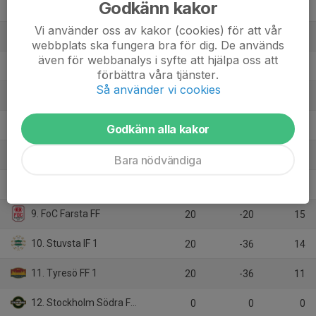
Godkänn kakor
2. Arameisk-Syrianska IF 1
20
32
44
Vi använder oss av kakor (cookies) för att vår
3. Vendelsö IK U18
20
25
44
webbplats ska fungera bra för dig. De används
även för webbanalys i syfte att hjälpa oss att
4. Örby IS
20
28
40
förbättra våra tjänster.
Så använder vi cookies
5. Tullinge Triangel Pojkar FK
20
15
39
6. Älta IF 1
20
-21
20
Godkänn alla kakor
7. Älvsjö AIK FF
20
-22
20
Bara nödvändiga
8. IFK Tumba FK 1
20
-9
17
9. FoC Farsta FF
20
-20
15
10. Stuvsta IF 1
20
-36
14
11. Tyresö FF 1
20
-36
11
12. Stockholm Södra FF 1
0
0
0