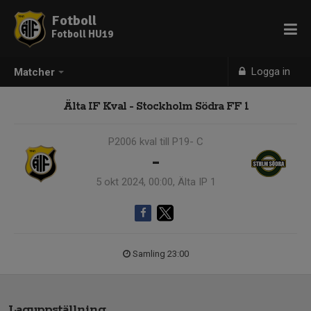
Fotboll
Fotboll HU19
Logga in
Matcher
Älta IF Kval - Stockholm Södra FF 1
P2006 kval till P19- C
-
5 okt 2024, 00:00, Älta IP 1
Samling 23:00
Laguppställning