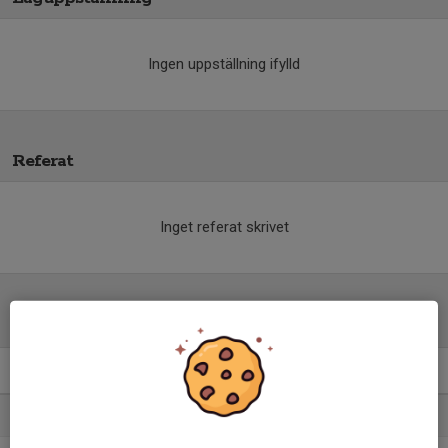
Ingen uppställning ifylld
Referat
Inget referat skrivet
Tabell
P2006 kval till P19- C
M
+/-
P
1. Huddinge IF P18A
20
44
51