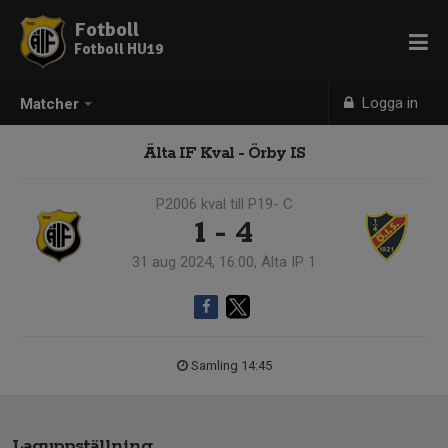
Fotboll
Fotboll HU19
Logga in
Matcher
Älta IF Kval - Örby IS
P2006 kval till P19- C
1 - 4
31 aug 2024, 16:00, Älta IP 1
Samling 14:45
Laguppställning