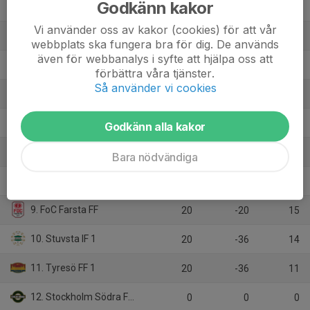
Godkänn kakor
2. Arameisk-Syrianska IF 1
20
32
44
Vi använder oss av kakor (cookies) för att vår
3. Vendelsö IK U18
20
25
44
webbplats ska fungera bra för dig. De används
även för webbanalys i syfte att hjälpa oss att
4. Örby IS
20
28
40
förbättra våra tjänster.
Så använder vi cookies
5. Tullinge Triangel Pojkar FK
20
15
39
6. Älta IF 1
20
-21
20
Godkänn alla kakor
7. Älvsjö AIK FF
20
-22
20
Bara nödvändiga
8. IFK Tumba FK 1
20
-9
17
9. FoC Farsta FF
20
-20
15
10. Stuvsta IF 1
20
-36
14
11. Tyresö FF 1
20
-36
11
12. Stockholm Södra FF 1
0
0
0