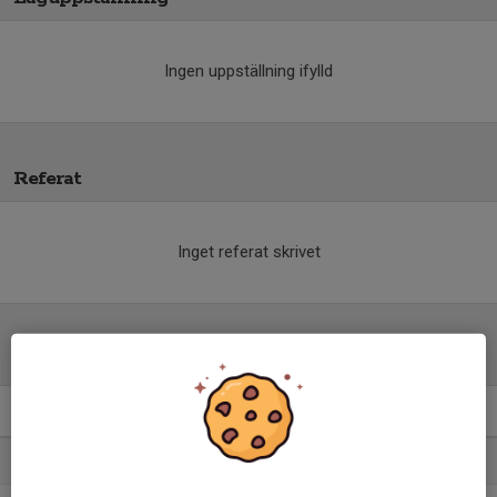
Ingen uppställning ifylld
Referat
Inget referat skrivet
Tabell
P2006 kval till P19- C
M
+/-
P
1. Huddinge IF P18A
20
44
51