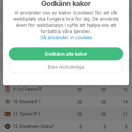
Godkänn kakor
2. Arameisk-Syrianska IF 1
20
32
44
Vi använder oss av kakor (cookies) för att vår
3. Vendelsö IK U18
20
25
44
webbplats ska fungera bra för dig. De används
även för webbanalys i syfte att hjälpa oss att
4. Örby IS
20
28
40
förbättra våra tjänster.
Så använder vi cookies
5. Tullinge Triangel Pojkar FK
20
15
39
6. Älta IF 1
20
-21
20
Godkänn alla kakor
7. Älvsjö AIK FF
20
-22
20
Bara nödvändiga
8. IFK Tumba FK 1
20
-9
17
9. FoC Farsta FF
20
-20
15
10. Stuvsta IF 1
20
-36
14
11. Tyresö FF 1
20
-36
11
12. Stockholm Södra FF 1
0
0
0