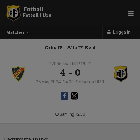
Fotboll
Fotboll HU19
Logga in
Matcher
Örby IS - Älta IF Kval
P2006 kval till P19- C
4 - 0
25 maj 2024, 14:00, Solberga BP 1
Samling 12:30
Laguppställning