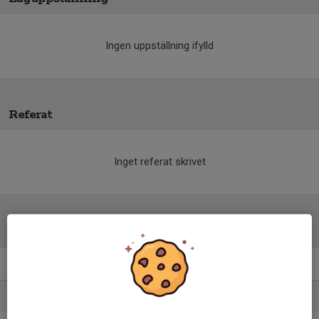
Ingen uppställning ifylld
Referat
Inget referat skrivet
Tabell
P2006 kval till P19- C
M
+/-
P
1. Huddinge IF P18A
20
44
51