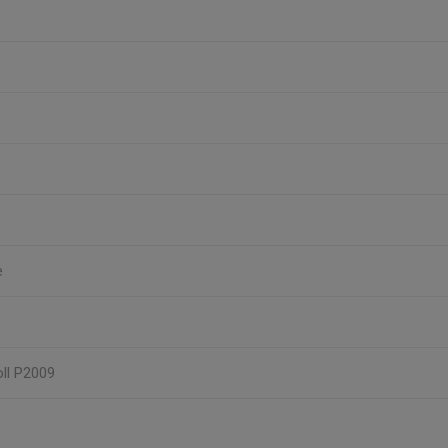
e
oll P2009