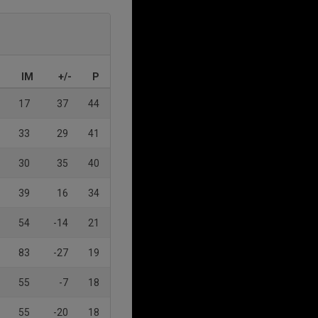
IM
+/-
P
17
37
44
33
29
41
30
35
40
39
16
34
54
-14
21
83
-27
19
55
-7
18
55
-20
18