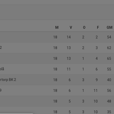
M
V
O
F
GM
18
14
2
2
54
 2
18
13
2
3
62
18
13
1
4
65
blå
18
11
1
6
55
rtorp BK 2
18
6
3
9
40
 9
18
6
1
11
56
18
5
3
10
48
18
5
3
10
35