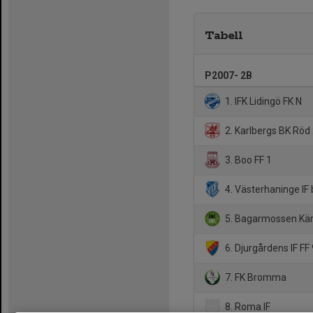
Tabell
P2007- 2B
1. IFK Lidingö FK N
2. Karlbergs BK Röd
3. Boo FF 1
4. Västerhaninge IF 
5. Bagarmossen Kär
6. Djurgårdens IF FF
7. FK Bromma
8. Roma IF