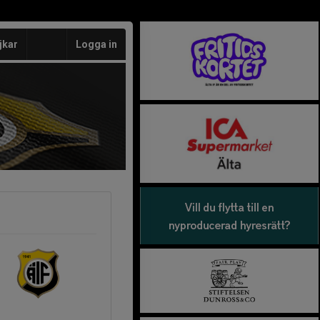
jkar
Logga in