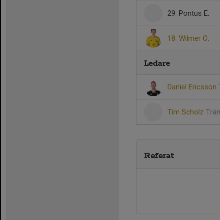
29. Pontus E.
18. Wilmer O.
Ledare
Daniel Ericsson
Tim Scholz
Trä
Referat