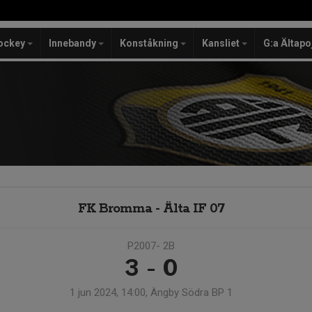
ockey
Innebandy
Konståkning
Kansliet
G:a Ältapo
FK Bromma - Älta IF 07
P2007- 2B
3 - 0
1 jun 2024, 14:00, Ängby Södra BP 1