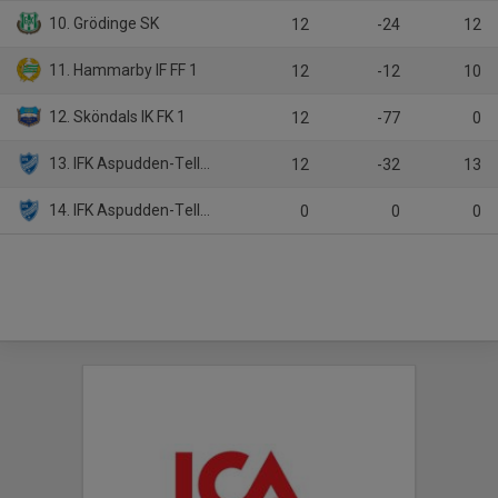
10. Grödinge SK
12
-24
12
11. Hammarby IF FF 1
12
-12
10
12. Sköndals IK FK 1
12
-77
0
13. IFK Aspudden-Tellus 1
12
-32
13
14. IFK Aspudden-Tellus 2
0
0
0