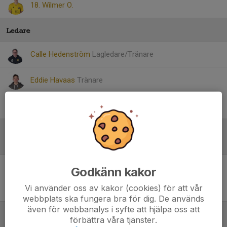
18. Wilmer O.
Ledare
Calle Hedenström
Lagledare/Tränare
Eddie Havaas
Tränare
Tim Scholz
Tränare
Referat
Godkänn kakor
Inget referat skrivet
Vi använder oss av kakor (cookies) för att vår
webbplats ska fungera bra för dig. De används
även för webbanalys i syfte att hjälpa oss att
förbättra våra tjänster.