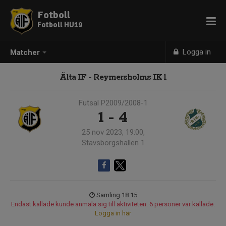
Fotboll
Fotboll HU19
Logga in
Matcher
Älta IF - Reymersholms IK 1
Futsal P2009/2008-1
1 - 4
25 nov 2023, 19:00,
Stavsborgshallen 1
Samling 18:15
Endast kallade kunde anmäla sig till aktiviteten. 6 personer var kallade.
Logga in här