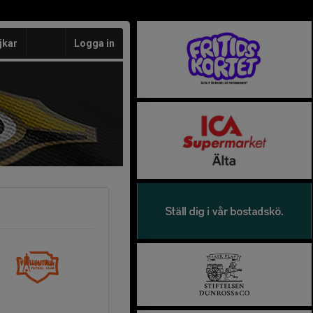
jkar
Logga in