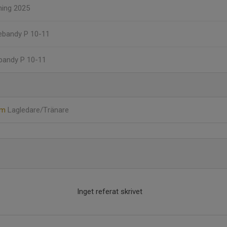
ning 2025
nebandy P 10-11
ebandy P 10-11
öm
Lagledare/Tränare
Inget referat skrivet