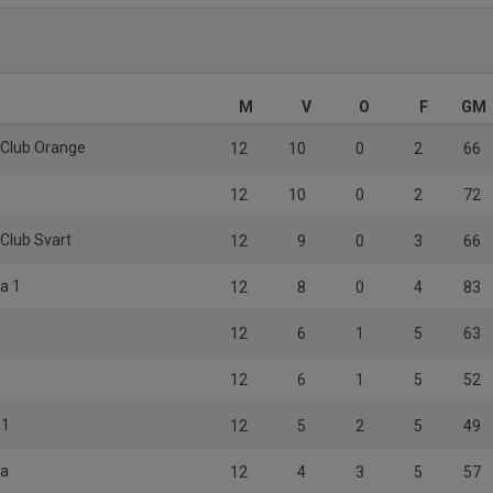
M
V
O
F
GM
l Club Orange
12
10
0
2
66
12
10
0
2
72
 Club Svart
12
9
0
3
66
la 1
12
8
0
4
83
12
6
1
5
63
12
6
1
5
52
 1
12
5
2
5
49
la
12
4
3
5
57