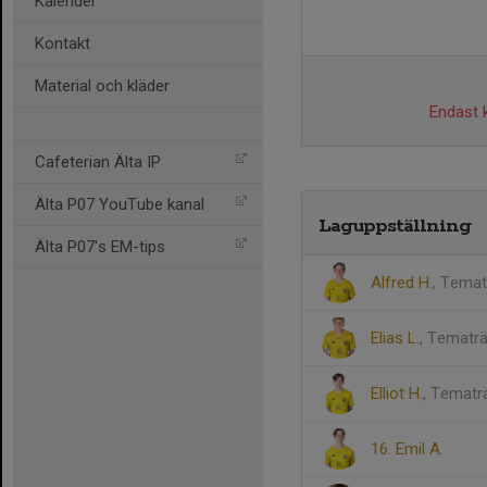
Kalender
Kontakt
Material och kläder
Endast k
Cafeterian Älta IP
Älta P07 YouTube kanal
Laguppställning
Älta P07's EM-tips
Alfred H.
, Temat
Elias L.
, Tematr
Elliot H.
, Tematr
16. Emil A.