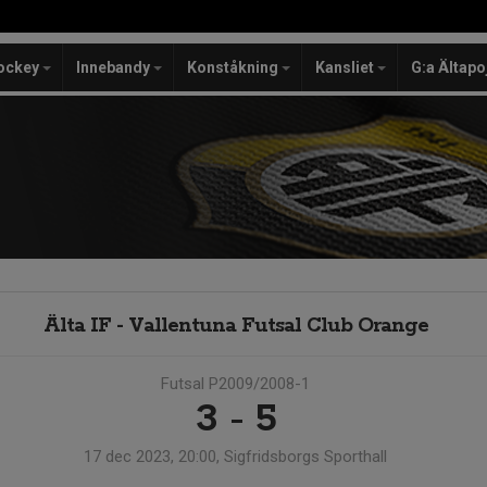
ockey
Innebandy
Konståkning
Kansliet
G:a Ältapo
Älta IF - Vallentuna Futsal Club Orange
Futsal P2009/2008-1
3 - 5
17 dec 2023, 20:00, Sigfridsborgs Sporthall