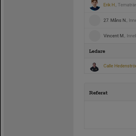
Erik H.
, Tematrä
27. Måns N.
, In
Vincent M.
, Inn
Ledare
Calle Hedenstr
Referat