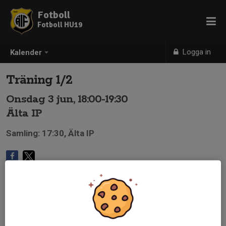
Fotboll
Fotboll HU19
Logga in
Kalender
Träning 1/2
Onsdag 3 jun, 18:00-19:30
Älta IP
Samling: 17:30, Älta IP