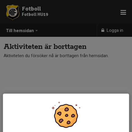
Fotboll
Fotboll HU19
Logga in
Till hemsidan
Aktiviteten är borttagen
Aktiviteten du försöker nå är borttagen från hemsidan.