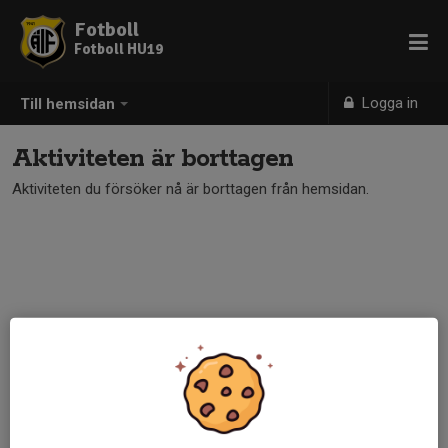
Fotboll
Fotboll HU19
Logga in
Till hemsidan
Aktiviteten är borttagen
Aktiviteten du försöker nå är borttagen från hemsidan.