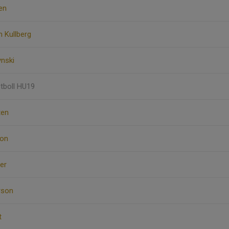
en
 Kullberg
ynski
otboll HU19
ten
lon
er
rson
t