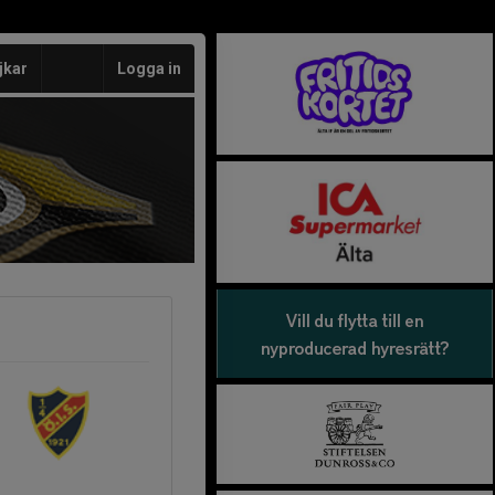
jkar
Logga in