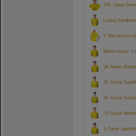
100. Julian Özm
Ludvig Sandblom
2. Marcel Korcz
Melvin Heuer
, F
28. Natan Wads
31. Oscar Guéril
46. Oscar Schub
12. Oscar Wikto
5. Oskar Jigsted