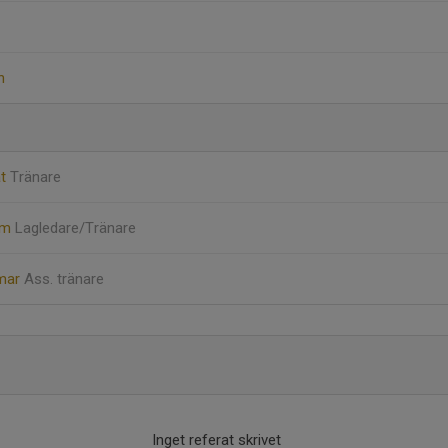
n
at
Tränare
öm
Lagledare/Tränare
mar
Ass. tränare
Inget referat skrivet