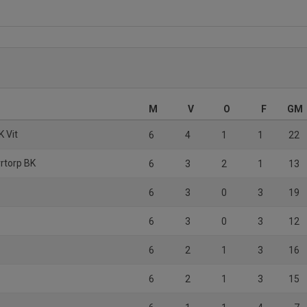
M
V
O
F
GM
K Vit
6
4
1
1
22
rtorp BK
6
3
2
1
13
6
3
0
3
19
6
3
0
3
12
7
6
2
1
3
16
1
6
2
1
3
15