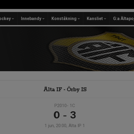
ockey
Innebandy
Konståkning
Kansliet
G:a Ältapo
Älta IF - Örby IS
P2010- 1C
0 - 3
1 jun, 20:00, Älta IP 1