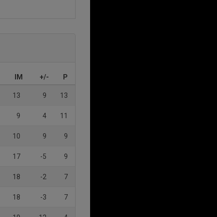
IM
+/-
P
13
9
13
9
4
11
10
9
9
17
-5
9
18
-2
7
18
-3
7