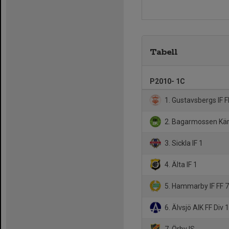
Tabell
P2010- 1C
1. Gustavsbergs IF F
2. Bagarmossen Kär
3. Sickla IF 1
4. Älta IF 1
5. Hammarby IF FF 
6. Älvsjö AIK FF Div 
7. Örby IS