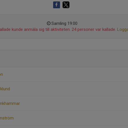
Samling 19:00
llade kunde anmäla sig till aktiviteten. 24 personer var kallade.
Logga
on
rklund
Munkhammar
enström