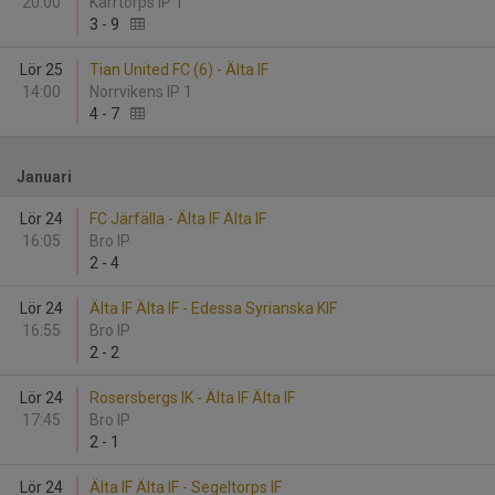
20:00
Kärrtorps IP 1
3
-
9
Lör 25
Tian United FC (6) - Älta IF
14:00
Norrvikens IP 1
4
-
7
Januari
Lör 24
FC Järfälla - Älta IF Älta IF
16:05
Bro IP
2
-
4
Lör 24
Älta IF Älta IF - Edessa Syrianska KIF
16:55
Bro IP
2
-
2
Lör 24
Rosersbergs IK - Älta IF Älta IF
17:45
Bro IP
2
-
1
Lör 24
Älta IF Älta IF - Segeltorps IF