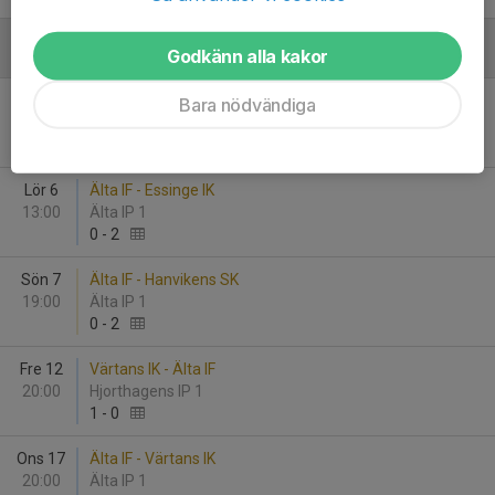
Godkänn alla kakor
Juni
Tis 2
Kungsängens IF - Älta IF
Bara nödvändiga
19:30
Kungsängens IP 1
3
-
1
Lör 6
Älta IF - Essinge IK
13:00
Älta IP 1
0
-
2
Sön 7
Älta IF - Hanvikens SK
19:00
Älta IP 1
0
-
2
Fre 12
Värtans IK - Älta IF
20:00
Hjorthagens IP 1
1
-
0
Ons 17
Älta IF - Värtans IK
20:00
Älta IP 1