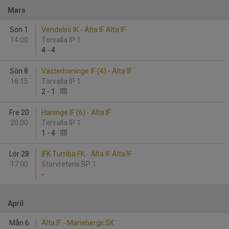
Mars
Sön 1
Vendelsö IK - Älta IF Älta IF
14:00
Torvalla IP 1
4
-
4
Sön 8
Västerhaninge IF (4) - Älta IF
16:15
Torvalla IP 1
2
-
1
Fre 20
Haninge IF (6) - Älta IF
20:00
Torvalla IP 1
1
-
4
Lör 28
IFK Tumba FK - Älta IF Älta IF
17:00
Storvretens BP 1
-
April
Mån 6
Älta IF - Mariebergs SK