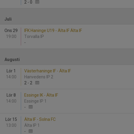
2
-
0
Juli
Ons 29
IFK Haninge U19 - Älta IF Älta IF
19:00
Torvalla IP
-
Augusti
Lör 1
Västerhaninge IF - Älta IF
14:00
Hanvedens IP 2
2
-
2
Lör 8
Essinge IK - Älta IF
14:00
Essinge IP 1
-
Lör 15
Älta IF - Solna FC
13:00
Älta IP 1
-