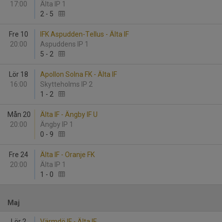
17:00
Älta IP 1
2
-
5
Fre 10
IFK Aspudden-Tellus - Älta IF
20:00
Aspuddens IP 1
5
-
2
Lör 18
Apollon Solna FK - Älta IF
16:00
Skytteholms IP 2
1
-
2
Mån 20
Älta IF - Ängby IF U
20:00
Ängby IP 1
0
-
9
Fre 24
Älta IF - Oranje FK
20:00
Älta IP 1
1
-
0
Maj
Lör 2
Värmdö IF - Älta IF