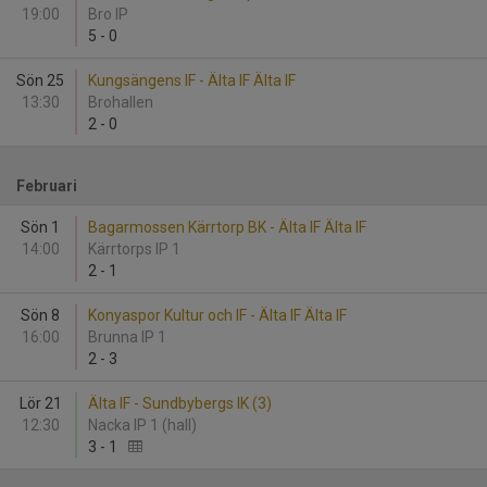
19:00
Bro IP
5
-
0
Sön 25
Kungsängens IF - Älta IF Älta IF
13:30
Brohallen
2
-
0
Februari
Sön 1
Bagarmossen Kärrtorp BK - Älta IF Älta IF
14:00
Kärrtorps IP 1
2
-
1
Sön 8
Konyaspor Kultur och IF - Älta IF Älta IF
16:00
Brunna IP 1
2
-
3
Lör 21
Älta IF - Sundbybergs IK (3)
12:30
Nacka IP 1 (hall)
3
-
1