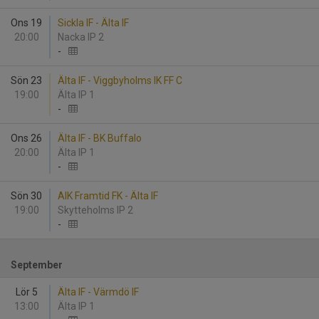
Ons 19
Sickla IF - Älta IF
20:00
Nacka IP 2
-
Sön 23
Älta IF - Viggbyholms IK FF C
19:00
Älta IP 1
-
Ons 26
Älta IF - BK Buffalo
20:00
Älta IP 1
-
Sön 30
AIK Framtid FK - Älta IF
19:00
Skytteholms IP 2
-
September
Lör 5
Älta IF - Värmdö IF
13:00
Älta IP 1