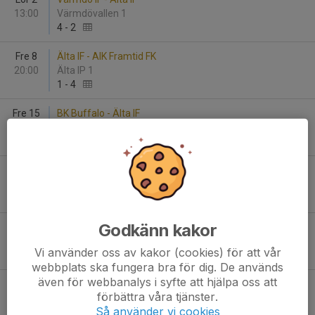
13:00
Värmdövallen 1
4
-
2
Fre 8
Älta IF - AIK Framtid FK
20:00
Älta IP 1
1
-
4
Fre 15
BK Buffalo - Älta IF
20:00
Aspuddens IP 1
1
-
1
Ons 20
Älta IF - Reymersholms IK
20:00
Stavsborgs BP 1
5
-
3
Godkänn kakor
Lör 23
Älta IF - Sickla IF
13:00
Älta IP 1
Vi använder oss av kakor (cookies) för att vår
0
-
4
webbplats ska fungera bra för dig. De används
även för webbanalys i syfte att hjälpa oss att
Fre 29
Solna FC - Älta IF
förbättra våra tjänster.
20:00
Skytteholms IP 2
Så använder vi cookies
1
-
2