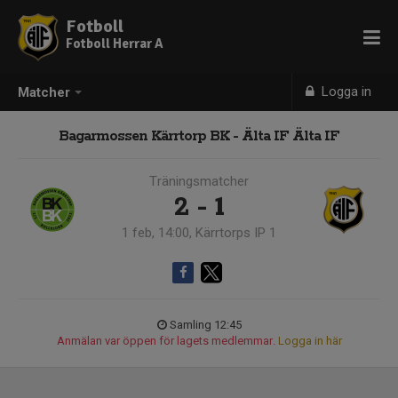
Fotboll
Fotboll Herrar A
Logga in
Matcher
Bagarmossen Kärrtorp BK - Älta IF Älta IF
Träningsmatcher
2 - 1
1 feb, 14:00, Kärrtorps IP 1
Samling 12:45
Anmälan var öppen för lagets medlemmar.
Logga in här