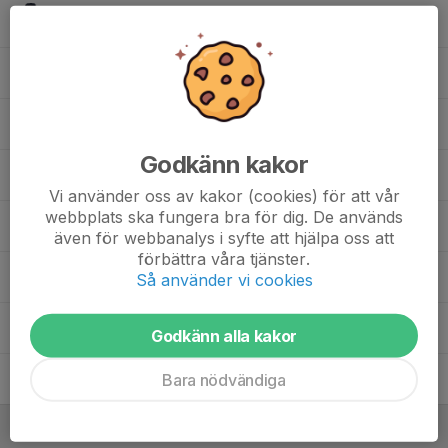
17. Charles Lythreatis
18. Tom Johansson
20. Ludwig Johnsson
Godkänn kakor
21. Samuel Emrani
Vi använder oss av kakor (cookies) för att vår
webbplats ska fungera bra för dig. De används
22. Oskar Wickman
även för webbanalys i syfte att hjälpa oss att
förbättra våra tjänster.
23. Noel Westin
Så använder vi cookies
26. Brage Norlin
Godkänn alla kakor
Bara nödvändiga
33. Ludvig Engström
Ledare