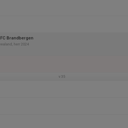
 FC Brandbergen
vealand, herr 2024
v.35