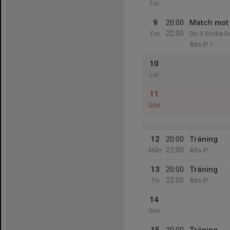
Tor
9
20:00
Match mot
22:00
Fre
Div 3 Södra S
Älta IP 1
10
Lör
11
Sön
12
20:00
Träning
22:00
Mån
Älta IP
13
20:00
Träning
22:00
Tis
Älta IP
14
Ons