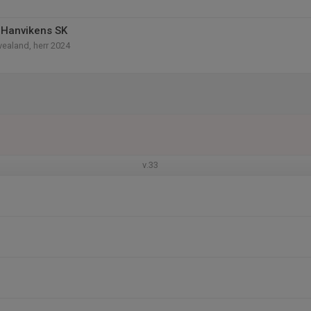
 Hanvikens SK
vealand, herr 2024
v.33