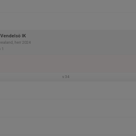
Vendelsö IK
vealand, herr 2024
 1
v.34