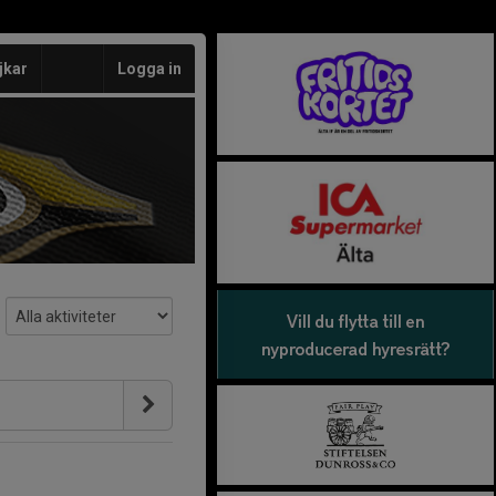
jkar
Logga in