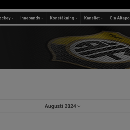
ockey
Innebandy
Konståkning
Kansliet
G:a Ältapo
a
Augusti 2024