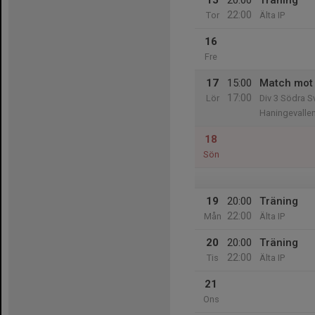
15
20:00
Träning
22:00
Tor
Älta IP
16
Fre
17
15:00
Match mot 
17:00
Lör
Div 3 Södra S
Haningevallen
18
Sön
19
20:00
Träning
22:00
Mån
Älta IP
20
20:00
Träning
22:00
Tis
Älta IP
21
Ons