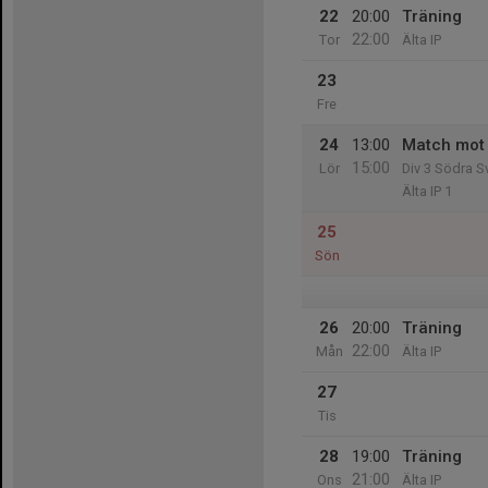
22
20:00
Träning
22:00
Tor
Älta IP
23
Fre
24
13:00
Match mot
15:00
Lör
Div 3 Södra S
Älta IP 1
25
Sön
26
20:00
Träning
22:00
Mån
Älta IP
27
Tis
28
19:00
Träning
21:00
Ons
Älta IP