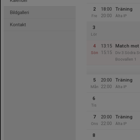
Kalender
2
18:00
Träning
Bildgalleri
20:00
Fre
Älta IP
Kontakt
3
Lör
4
13:15
Match mot
15:15
Sön
Div 3 Södra S
Boovallen 1
5
20:00
Träning
22:00
Mån
Älta IP
6
Tis
7
20:00
Träning
22:00
Ons
Älta IP
8