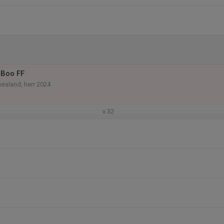
 Boo FF
vealand, herr 2024
v.32