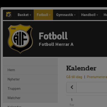
Basket
Fotboll
Gymnastik
Handboll
H
Fotboll
Fotboll Herrar A
Kalender
Hem
Gå till idag
|
Prenumerer
Nyheter
Truppen
Matcher
1
Tor