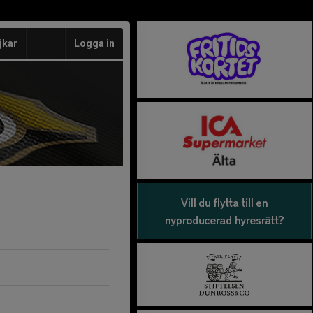
jkar
Logga in