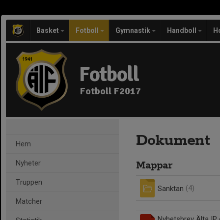
Basket
Fotboll
Gymnastik
Handboll
H
Fotboll
Fotboll F2017
Dokument
Hem
Nyheter
Mappar
Truppen
Sanktan
(4)
Matcher
Nyhetsbrev Älta IP 