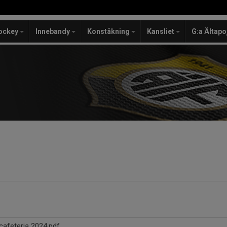
ockey
Innebandy
Konståkning
Kansliet
G:a Ältapo
cafeteria 2024.pdf