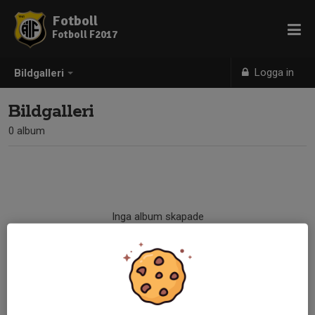
Fotboll
Fotboll F2017
Logga in
Bildgalleri
Bildgalleri
0 album
Inga album skapade