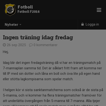
Fotboll
Fotboll F2016
Logga in
Nyheter
Ingen träning idag fredag
26 sep 2025
0 kommentarer
Hej,
Idag blir det ingen fredagsträning då vi har en träningsmatch på
7-mannaplan samma tid. Det är såklart fritt fram att komma ner
till IP med sin dotter och låna en boll och öva lite på egen hand
eller stötta lagkompisarna som spelar match.
I helgen kör vi sista sanktanmatcherna som också är de sista på
5-manna, och vi kommer ha flera träningsmatcher framöver för
att underlätta övergången från 5-manna till 7-manna. Alla tjejer