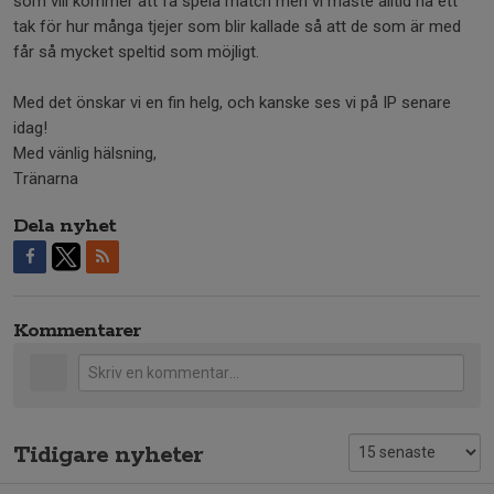
som vill kommer att få spela match men vi måste alltid ha ett
tak för hur många tjejer som blir kallade så att de som är med
får så mycket speltid som möjligt.
Med det önskar vi en fin helg, och kanske ses vi på IP senare
idag!
Med vänlig hälsning,
Tränarna
Dela nyhet
Kommentarer
Tidigare nyheter