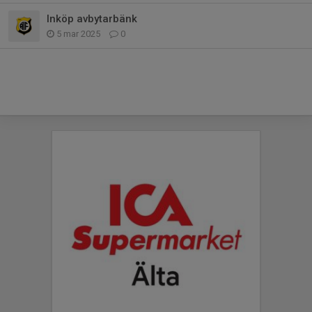
Inköp avbytarbänk
5 mar 2025
0