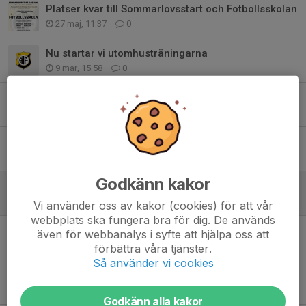
Platser kvar till Sommarlovsstart och Fotbollsskolan
27 maj, 11:37
0
Nu startar vi utomhusträningarna
9 mar, 15:58
0
Vinterträning - info från Stockholms Fotbollsförbund
20 nov 2025
0
Fotbollsträning v45 och framåt
31 okt 2025
0
Godkänn kakor
Ingen träning idag fredag
26 sep 2025
0
Vi använder oss av kakor (cookies) för att vår
webbplats ska fungera bra för dig. De används
Fotboll hösten 2025
även för webbanalys i syfte att hjälpa oss att
17 aug 2025
0
förbättra våra tjänster.
Så använder vi cookies
Platser kvar Fotbollsskola augusti v 33 2025
25 jun 2025
0
Godkänn alla kakor