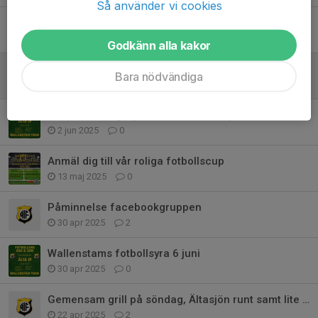
Så använder vi cookies
Fotboll hösten 2025
17 aug 2025
0
Godkänn alla kakor
Platser kvar Fotbollsskola augusti v 33 2025
Bara nödvändiga
25 jun 2025
0
Fotbollens dag 6 juni + Wallenstam-yran
2 jun 2025
0
Anmäl dig till vår roliga fotbollscup
13 maj 2025
0
Påminnelse facebookgruppen
30 apr 2025
2
Wallenstams fotbollsyra 6 juni
30 apr 2025
0
Gemensam grill på söndag, Ältasjön runt samt lite annan info
22 apr 2025
2