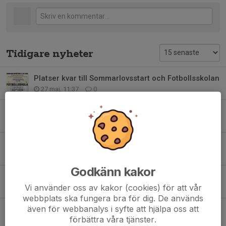
Tidigare nyheter
Platser kvar till Sommarlovsstart och Fotbollsskolan
27 maj, 11:37
0
Nu startar vi utomhusträningarna
9 mar, 15:58
0
Vinterträning - info från Stockholms Fotbollsförbund
20 nov 2025
0
Godkänn kakor
Fotbollsträning v45 och framåt
Vi använder oss av kakor (cookies) för att vår
31 okt 2025
0
webbplats ska fungera bra för dig. De används
även för webbanalys i syfte att hjälpa oss att
Ingen träning idag fredag
förbättra våra tjänster.
26 sep 2025
0