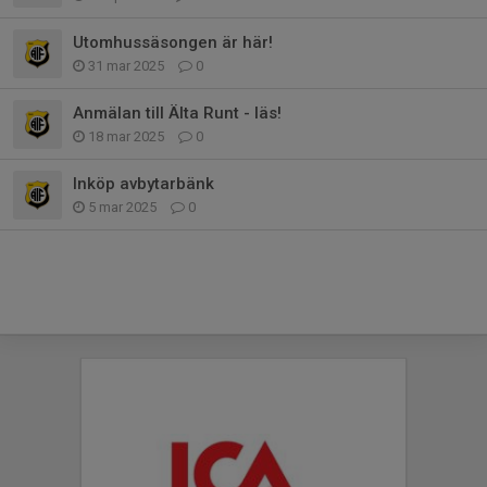
Utomhussäsongen är här!
31 mar 2025
0
Anmälan till Älta Runt - läs!
18 mar 2025
0
Inköp avbytarbänk
5 mar 2025
0