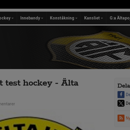
ockey
Innebandy
Konståkning
Kansliet
G:a Ältapo
t test hockey - Älta
Dela
De
De
entarer
Ny