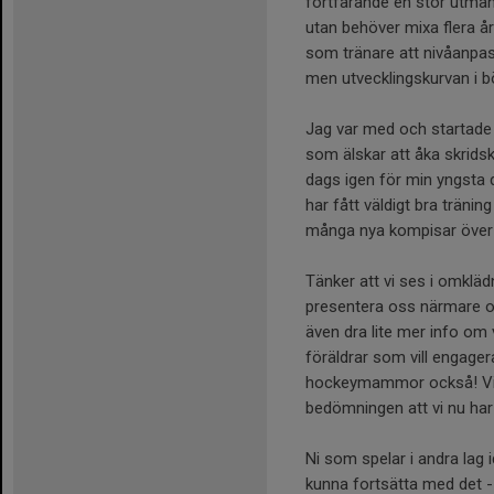
fortfarande en stor utmani
utan behöver mixa flera års
som tränare att nivåanpassa
men utvecklingskurvan i b
Jag var med och startade 
som älskar att åka skridsko
dags igen för min yngsta d
har fått väldigt bra tränin
många nya kompisar över
Tänker att vi ses i omklä
presentera oss närmare oc
även dra lite mer info om
föräldrar som vill engager
hockeymammor också! Vi b
bedömningen att vi nu har 
Ni som spelar i andra lag
kunna fortsätta med det -