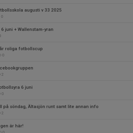
otbollsskola augusti v 33 2025
0
 6 juni + Wallenstam-yran
0
vår roliga fotbollscup
0
acebookgruppen
2
tbollsyra 6 juni
0
 på söndag, Ältasjön runt samt lite annan info
2
en är här!
0