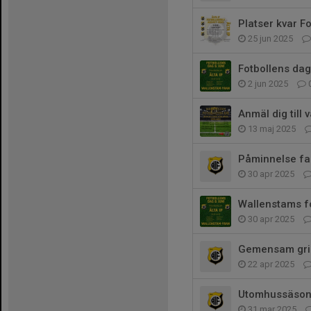
Platser kvar F
25 jun 2025
Fotbollens dag
2 jun 2025
Anmäl dig till 
13 maj 2025
Påminnelse f
30 apr 2025
Wallenstams fo
30 apr 2025
Gemensam grill
22 apr 2025
Utomhussäsong
31 mar 2025