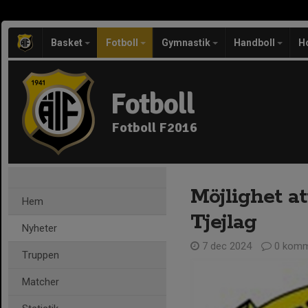
Basket
Fotboll
Gymnastik
Handboll
H
Fotboll
Fotboll F2016
Möjlighet at
Hem
Tjejlag
Nyheter
7 dec 2024
0 komm
Truppen
Matcher