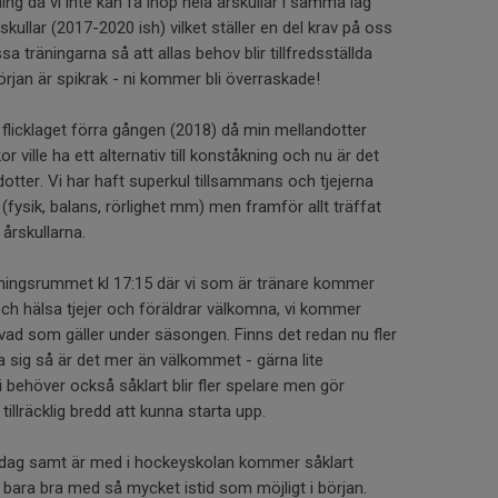
ng då vi inte kan få ihop hela årskullar i samma lag
kullar (2017-2020 ish) vilket ställer en del krav på oss
 träningarna så att allas behov blir tillfredsställda
örjan är spikrak - ni kommer bli överraskade!
flicklaget förra gången (2018) då min mellandotter
r ville ha ett alternativ till konståkning och nu är det
otter. Vi har haft superkul tillsammans och tjejerna
g (fysik, balans, rörlighet mm) men framför allt träffat
 årskullarna.
dningsrummet kl 17:15 där vi som är tränare kommer
h hälsa tjejer och föräldrar välkomna, vi kommer
 vad som gäller under säsongen. Finns det redan nu fler
a sig så är det mer än välkommet - gärna lite
ehöver också såklart blir fler spelare men gör
tillräcklig bredd att kunna starta upp.
 idag samt är med i hockeyskolan kommer såklart
 bara bra med så mycket istid som möjligt i början.