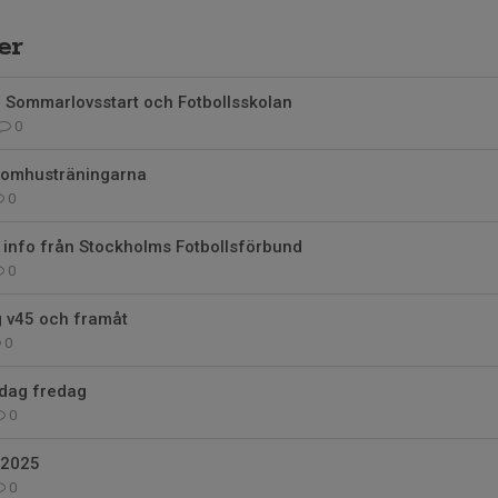
er
ill Sommarlovsstart och Fotbollsskolan
0
utomhusträningarna
0
- info från Stockholms Fotbollsförbund
0
g v45 och framåt
0
idag fredag
0
 2025
0