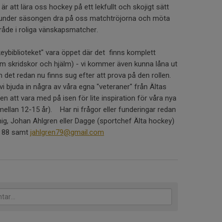
 att lära oss hockey på ett lekfullt och skojigt sätt
 under säsongen dra på oss matchtröjorna och möta
område i roliga vänskapsmatcher.
biblioteket" vara öppet där det finns komplett
tom skridskor och hjälm) - vi kommer även kunna låna ut
 det redan nu finns sug efter att prova på den rollen.
bjuda in några av våra egna "veteraner" från Ältas
en att vara med på isen för lite inspiration för våra nya
 mellan 12-15 år). Har ni frågor eller funderingar redan
 mig, Johan Ahlgren eller Dagge (sportchef Älta hockey)
7 88 samt
jahlgren79@gmail.com