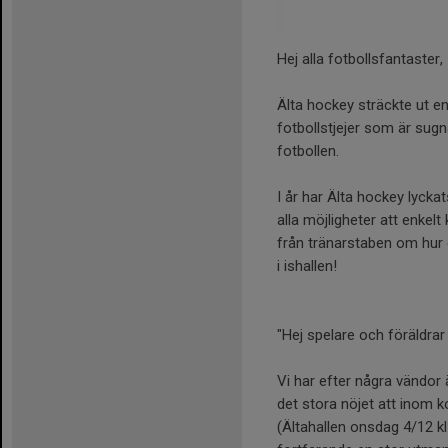
Hej alla fotbollsfantaster,
Älta hockey sträckte ut e
fotbollstjejer som är sug
fotbollen.
I år har Älta hockey lyckats
alla möjligheter att enkel
från tränarstaben om hur d
i ishallen!
"Hej spelare och föräldrar i
Vi har efter några vändor
det stora nöjet att inom ko
(Ältahallen onsdag 4/12 kl 