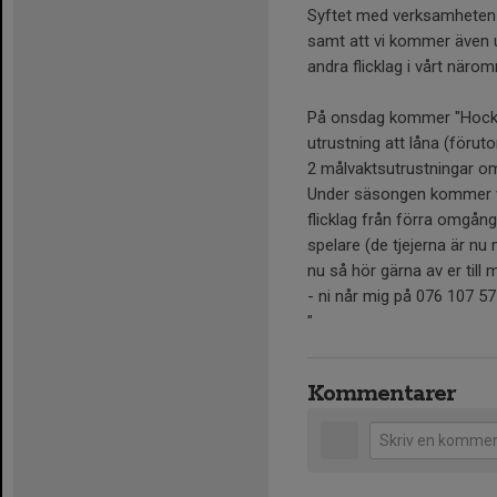
Syftet med verksamheten är
samt att vi kommer även
andra flicklag i vårt när
På onsdag kommer "Hockey
utrustning att låna (föru
2 målvaktsutrustningar om
Under säsongen kommer vi 
flicklag från förra omgång
spelare (de tjejerna är nu
nu så hör gärna av er till
- ni når mig på 076 107 5
"
Kommentarer