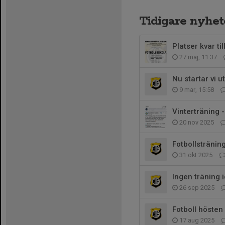
Tidigare nyhet
Platser kvar t
27 maj, 11:37
Nu startar vi 
9 mar, 15:58
Vinterträning 
20 nov 2025
Fotbollstränin
31 okt 2025
Ingen träning 
26 sep 2025
Fotboll hösten
17 aug 2025