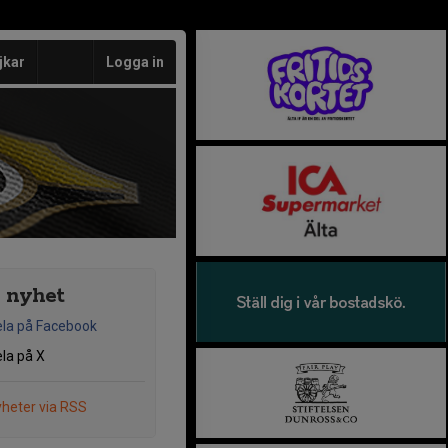
jkar
Logga in
 nyhet
la på Facebook
la på X
heter via RSS