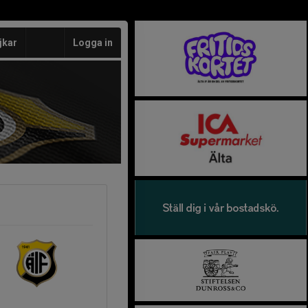
jkar
Logga in