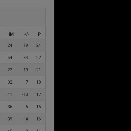
IM
+/-
P
24
19
24
54
34
22
22
19
21
32
7
18
41
-10
17
36
6
16
39
-4
16