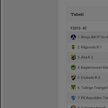
Tabell
F2012- 4C
1. Älvsjö AIK FF Div 
2. Rågsveds IF 1
3. Älta IF 2
4. Bagarmossen Kär
5. Enskede IK 3
6. Tullinge Triangel 
7. IFK Aspudden-Tel
8. Saltsjöbadens IF