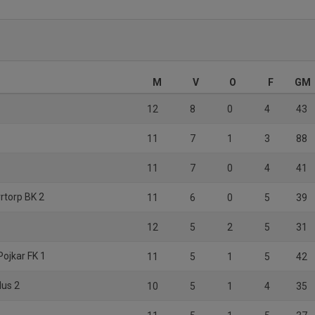
M
V
O
F
GM
4
12
8
0
4
43
11
7
1
3
88
11
7
0
4
41
rtorp BK 2
11
6
0
5
39
12
5
2
5
31
Pojkar FK 1
11
5
1
5
42
lus 2
10
5
1
4
35