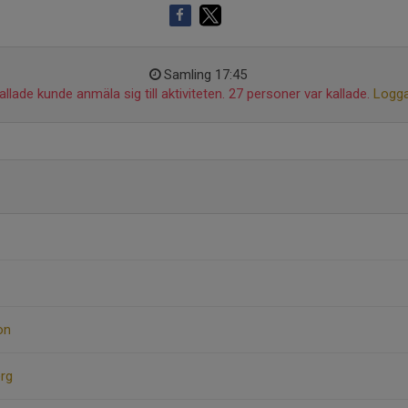
Samling 17:45
llade kunde anmäla sig till aktiviteten. 27 personer var kallade.
Logga
on
erg