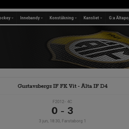
ockey
Innebandy
Konståkning
Kansliet
G:a Ältapo
Gustavsbergs IF FK Vit - Älta IF D4
F2012- 4C
0 - 3
3 jun, 18:30, Farstaborg 1