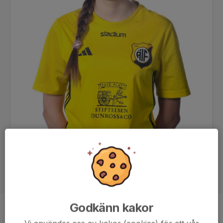
Godkänn kakor
Ålder
14 år