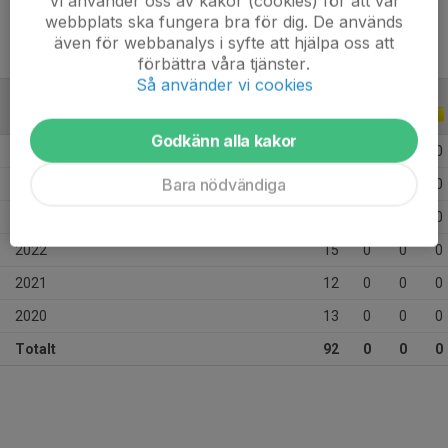
Vi använder oss av kakor (cookies) för att vår
webbplats ska fungera bra för dig. De används
även för webbanalys i syfte att hjälpa oss att
förbättra våra tjänster.
Så använder vi cookies
ALLA SERIER
ALLA ÅR
Godkänn alla kakor
2026
15
0
0
0
Bara nödvändiga
2025
23
0
0
0
2023
14
0
0
0
2022
15
0
0
0
2021
12
0
0
0
2020
13
0
0
0
Totalt
92
0
0
0