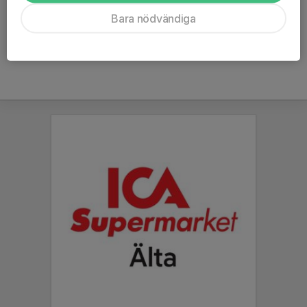
Ålder
53 år
Bara nödvändiga